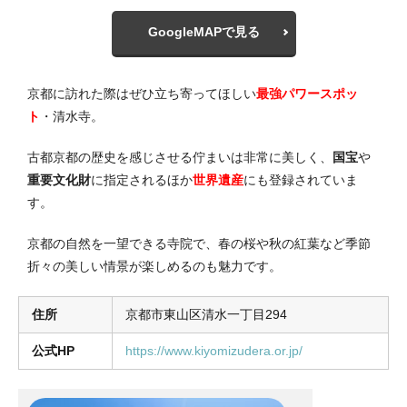
GoogleMAPで見る
京都に訪れた際はぜひ立ち寄ってほしい
最強パワースポッ
ト
・清水寺。
古都京都の歴史を感じさせる佇まいは非常に美しく、
国宝
や
重要文化財
に指定されるほか
世界遺産
にも登録されていま
す。
京都の自然を一望できる寺院で、春の桜や秋の紅葉など季節
折々の美しい情景が楽しめるのも魅力です。
住所
京都市東山区清水一丁目294
公式HP
https://www.kiyomizudera.or.jp/