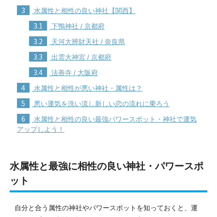
3
水属性と相性の良い神社【関西】
3.1
下鴨神社 / 京都府
3.2
天河大辨財天社 / 奈良県
3.3
出雲大神宮 / 京都府
3.4
法善寺 / 大阪府
4
水属性と相性が悪い神社・属性は？
5
悪い運気を洗い流し新しい恋の流れに乗ろう
6
水属性と相性の良い最強パワースポット・神社で運気
アップしよう！
水属性と最強に相性の良い神社・パワースポ
ット
自分と合う属性の神社やパワースポットを知っておくと、運