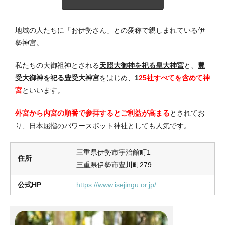
地域の人たちに「お伊勢さん」との愛称で親しまれている伊
勢神宮。
私たちの大御祖神とされる
天照大御神を祀る皇大神宮
と、
豊
受大御神を祀る豊受大神宮
をはじめ、
1
25社すべてを含めて神
宮
といいます。
外宮から内宮の順番で参拝するとご利益が高まる
とされてお
り、日本屈指のパワースポット神社としても人気です。
三重県伊勢市宇治館町1
住所
三重県伊勢市豊川町279
公式HP
https://www.isejingu.or.jp/