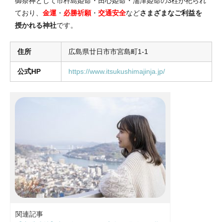
御祭神として市杵島姫命・田心姫命・湍津姫命の3柱が祀られ
ており、
金運
・
必勝祈願
・
交通安全
など
さまざまなご利益を
授かれる神社
です。
住所
広島県廿日市市宮島町1-1
公式HP
https://www.itsukushimajinja.jp/
関連記事