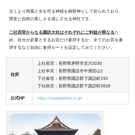
古くより雨風と水を司る神様を御祭神として祀られており、
歴史と自然の美しさを感じさせる神社です。
二社四宮からなる諏訪大社はそれぞれにご利益が異なる
た
め、自分が必要とするお宮だけ参拝するか、全てのお宮を参
拝するなど自由に参拝ルートを設定してみてください。
上社前宮：長野県茅野市宮川2030
上社本宮：長野県諏訪市中洲宮⼭1
住所
下社春宮：長野県諏訪郡下諏訪町193
下社秋宮：長野県諏訪郡下諏訪町5828
公式HP
https://suwataisha.or.jp/