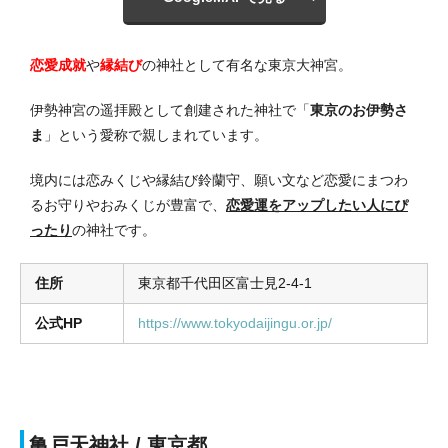
恋愛成就
や
縁結び
の神社として有名な東京大神宮。
伊勢神宮の遥拝殿として創建された神社で「
東京のお伊勢さ
ま
」という愛称で親しまれています。
境内には恋みくじや縁結び鈴蘭守、願い文など恋愛にまつわ
るお守りやおみくじが豊富で、
恋愛運をアップしたい人にぴ
ったり
の神社です。
住所
東京都千代田区富士見2-4-1
公式HP
https://www.tokyodaijingu.or.jp/
亀戸天神社 / 東京都