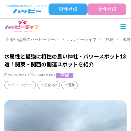
男性登録
女性登録
出会い恋愛のハッピーメール
ハッピーライフ
神秘
水属
水属性と最強に相性の良い神社・パワースポット13
選！関東・関西の開運スポットを紹介
神秘
2025年7月11日
2026年4月10日
パワースポット
男女向け
運勢