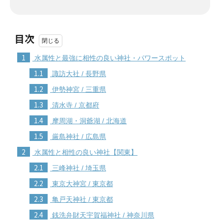
目次
1
水属性と最強に相性の良い神社・パワースポット
1.1
諏訪大社 / 長野県
1.2
伊勢神宮 / 三重県
1.3
清水寺 / 京都府
1.4
摩周湖・洞爺湖 / 北海道
1.5
厳島神社 / 広島県
2
水属性と相性の良い神社【関東】
2.1
三峰神社 / 埼玉県
2.2
東京大神宮 / 東京都
2.3
亀戸天神社 / 東京都
2.4
銭洗弁財天宇賀福神社 / 神奈川県