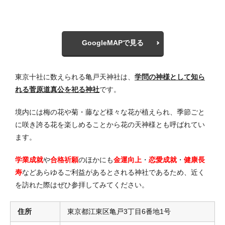
GoogleMAPで見る
東京十社に数えられる亀戸天神社は、
学問の神様として知ら
れる菅原道真公を祀る神社
です。
境内には梅の花や菊・藤など様々な花が植えられ、季節ごと
に咲き誇る花を楽しめることから花の天神様とも呼ばれてい
ます。
学業成就
や
合格祈願
のほかにも
金運向上
・
恋愛成就
・
健康長
寿
などあらゆるご利益があるとされる神社であるため、近く
を訪れた際はぜひ参拝してみてください。
住所
東京都江東区亀戸3丁目6番地1号