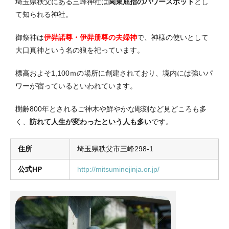
埼玉県秩父にある三峰神社は
関東屈指のパワースポット
とし
て知られる神社。
御祭神は
伊弉諾尊・伊弉册尊の夫婦神
で、神様の使いとして
大口真神という名の狼を祀っています。
標高およそ1,100ｍの場所に創建されており、境内には強いパ
ワーが宿っているといわれています。
樹齢800年とされるご神木や鮮やかな彫刻など見どころも多
く、
訪れて人生が変わったという人も多い
です。
住所
埼玉県秩父市三峰298-1
公式HP
http://mitsuminejinja.or.jp/