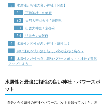
3
水属性と相性の良い神社【関西】
3.1
下鴨神社 / 京都府
3.2
天河大辨財天社 / 奈良県
3.3
出雲大神宮 / 京都府
3.4
法善寺 / 大阪府
4
水属性と相性が悪い神社・属性は？
5
悪い運気を洗い流し新しい恋の流れに乗ろう
6
水属性と相性の良い最強パワースポット・神社で運気
アップしよう！
水属性と最強に相性の良い神社・パワースポ
ット
自分と合う属性の神社やパワースポットを知っておくと、運