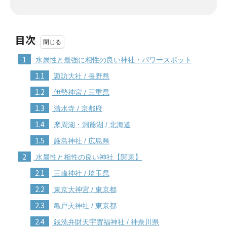
目次
1
水属性と最強に相性の良い神社・パワースポット
1.1
諏訪大社 / 長野県
1.2
伊勢神宮 / 三重県
1.3
清水寺 / 京都府
1.4
摩周湖・洞爺湖 / 北海道
1.5
厳島神社 / 広島県
2
水属性と相性の良い神社【関東】
2.1
三峰神社 / 埼玉県
2.2
東京大神宮 / 東京都
2.3
亀戸天神社 / 東京都
2.4
銭洗弁財天宇賀福神社 / 神奈川県