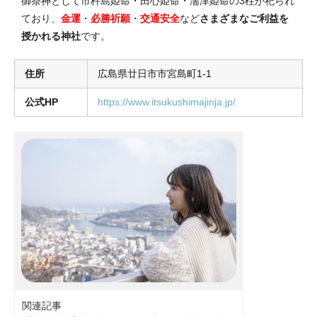
御祭神として市杵島姫命・田心姫命・湍津姫命の3柱が祀られ
ており、
金運
・
必勝祈願
・
交通安全
など
さまざまなご利益を
授かれる神社
です。
住所
広島県廿日市市宮島町1-1
公式HP
https://www.itsukushimajinja.jp/
関連記事