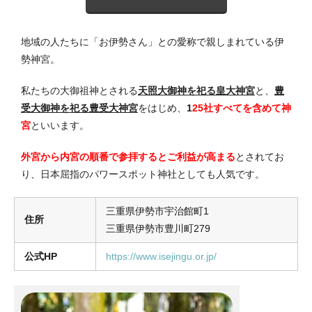
地域の人たちに「お伊勢さん」との愛称で親しまれている伊
勢神宮。
私たちの大御祖神とされる
天照大御神を祀る皇大神宮
と、
豊
受大御神を祀る豊受大神宮
をはじめ、
1
25社すべてを含めて神
宮
といいます。
外宮から内宮の順番で参拝するとご利益が高まる
とされてお
り、日本屈指のパワースポット神社としても人気です。
三重県伊勢市宇治館町1
住所
三重県伊勢市豊川町279
公式HP
https://www.isejingu.or.jp/