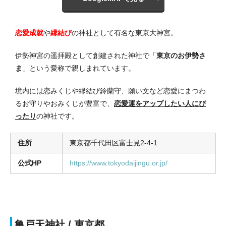
恋愛成就
や
縁結び
の神社として有名な東京大神宮。
伊勢神宮の遥拝殿として創建された神社で「
東京のお伊勢さ
ま
」という愛称で親しまれています。
境内には恋みくじや縁結び鈴蘭守、願い文など恋愛にまつわ
るお守りやおみくじが豊富で、
恋愛運をアップしたい人にぴ
ったり
の神社です。
住所
東京都千代田区富士見2-4-1
公式HP
https://www.tokyodaijingu.or.jp/
亀戸天神社 / 東京都