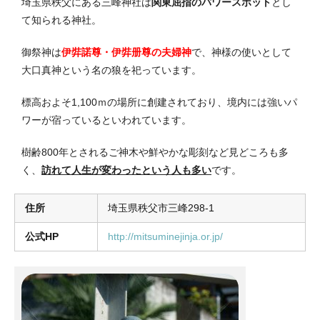
埼玉県秩父にある三峰神社は
関東屈指のパワースポット
とし
て知られる神社。
御祭神は
伊弉諾尊・伊弉册尊の夫婦神
で、神様の使いとして
大口真神という名の狼を祀っています。
標高およそ1,100ｍの場所に創建されており、境内には強いパ
ワーが宿っているといわれています。
樹齢800年とされるご神木や鮮やかな彫刻など見どころも多
く、
訪れて人生が変わったという人も多い
です。
住所
埼玉県秩父市三峰298-1
公式HP
http://mitsuminejinja.or.jp/