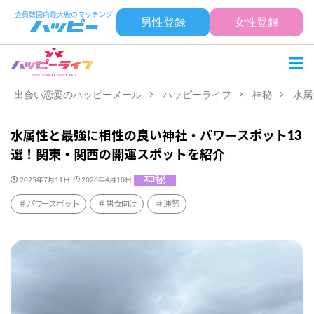
男性登録
女性登録
出会い恋愛のハッピーメール
ハッピーライフ
神秘
水属
水属性と最強に相性の良い神社・パワースポット13
選！関東・関西の開運スポットを紹介
神秘
2025年7月11日
2026年4月10日
パワースポット
男女向け
運勢