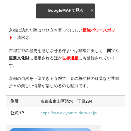
GoogleMAPで見る
京都に訪れた際はぜひ立ち寄ってほしい
最強パワースポッ
ト
・清水寺。
古都京都の歴史を感じさせる佇まいは非常に美しく、
国宝
や
重要文化財
に指定されるほか
世界遺産
にも登録されていま
す。
京都の自然を一望できる寺院で、春の桜や秋の紅葉など季節
折々の美しい情景が楽しめるのも魅力です。
住所
京都市東山区清水一丁目294
公式HP
https://www.kiyomizudera.or.jp/