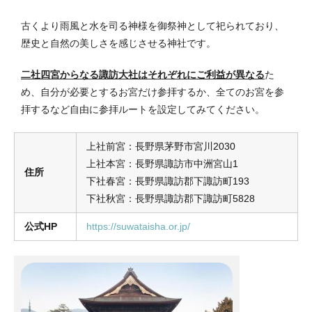
古くより雨風と水を司る神様を御祭神として祀られており、
歴史と自然の美しさを感じさせる神社です。
二社四宮からなる諏訪大社はそれぞれにご利益が異なる
た
め、自分が必要とするお宮だけ参拝するか、全てのお宮を参
拝するなど自由に参拝ルートを設定してみてください。
上社前宮：長野県茅野市宮川2030
上社本宮：長野県諏訪市中洲宮⼭1
住所
下社春宮：長野県諏訪郡下諏訪町193
下社秋宮：長野県諏訪郡下諏訪町5828
公式HP
https://suwataisha.or.jp/