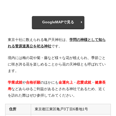
GoogleMAPで見る
東京十社に数えられる亀戸天神社は、
学問の神様として知ら
れる菅原道真公を祀る神社
です。
境内には梅の花や菊・藤など様々な花が植えられ、季節ごと
に咲き誇る花を楽しめることから花の天神様とも呼ばれてい
ます。
学業成就
や
合格祈願
のほかにも
金運向上
・
恋愛成就
・
健康長
寿
などあらゆるご利益があるとされる神社であるため、近く
を訪れた際はぜひ参拝してみてください。
住所
東京都江東区亀戸3丁目6番地1号