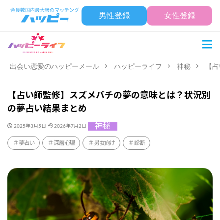
男性登録
女性登録
出会い恋愛のハッピーメール
ハッピーライフ
神秘
【占
【占い師監修】スズメバチの夢の意味とは？状況別
の夢占い結果まとめ
神秘
2025年3月5日
2026年7月2日
夢占い
深層心理
男女向け
診断