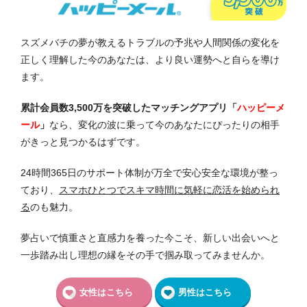
スズメバチの夢が教えるトラブルの予兆や人間関係の変化を
正しく理解した今のあなたは、より良い運勢へと自らを導け
ます。
累計会員数3,500万を突破したマッチングアプリ「
ハッピーメ
ール
」
なら、変化の波に乗って今のあなたにぴったりの相手
がきっと見つかるはずです。
24時間365日のサポート体制が万全で安心安全な環境が整っ
ており、
スマホひとつでスキマ時間に気軽に恋活を始められ
る
のも魅力。
夢占いで慎重さと直感力を養った今こそ、新しい出会いへと
一歩踏み出し理想の縁をその手で掴み取ってみませんか。
女性はこちら
男性はこちら