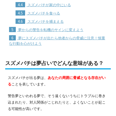
4.4
スズメバチが家の中にいる
4.5
スズメバチを食べる
4.6
スズメバチを捕まえる
5
夢からの警告を転機のサインに変えよう
6
夢にスズメバチが出たら他者からの脅威に注意！慎重
な行動を心がけよう
スズメバチは夢占いでどんな意味がある？
スズメバチが出る夢は、
あなたの周囲に脅威となる存在がい
る
ことを表しています。
警告夢といわれる夢で、そう遠くないうちにトラブルに巻き
込まれたり、対人関係がこじれたりと、よくないことが起こ
る可能性が高いです。