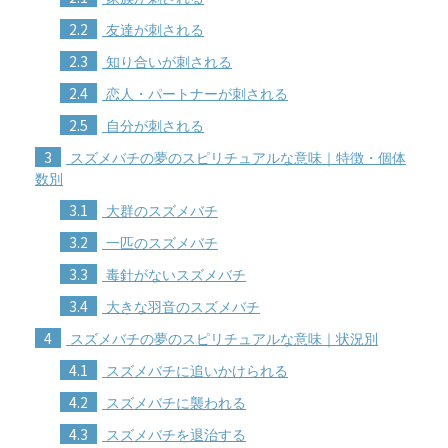
2.2
友達が刺される
2.3
知り合いが刺される
2.4
恋人・パートナーが刺される
2.5
自分が刺される
3
スズメバチの夢のスピリチュアルな意味｜特徴・個体
数別
3.1
大群のスズメバチ
3.2
一匹のスズメバチ
3.3
毒針がないスズメバチ
3.4
大きな羽音のスズメバチ
4
スズメバチの夢のスピリチュアルな意味｜状況別
4.1
スズメバチに追いかけられる
4.2
スズメバチに襲われる
4.3
スズメバチを退治する