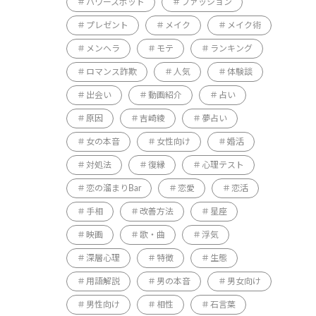
パワースポット
ファッション
プレゼント
メイク
メイク術
メンヘラ
モテ
ランキング
ロマンス詐欺
人気
体験談
出会い
動画紹介
占い
原因
吉崎綾
夢占い
女の本音
女性向け
婚活
対処法
復縁
心理テスト
恋の溜まりBar
恋愛
恋活
手相
改善方法
星座
映画
歌・曲
浮気
深層心理
特徴
生態
用語解説
男の本音
男女向け
男性向け
相性
石言葉