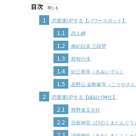
目次
1
恋愛運UPする【パワースポット】
1.1
恋人岬
1.2
南紀白浜 三段壁
1.3
那智の滝
1.4
紀三井寺（きみいでら）
1.5
高野山 金剛峯寺（こうやさん
2
恋愛運UPする【縁結び神社】
2.1
熊野速玉大社
2.2
日前神宮（ひのくまじんぐう
2.3
淡嶋神社（あわしまじんじゃ