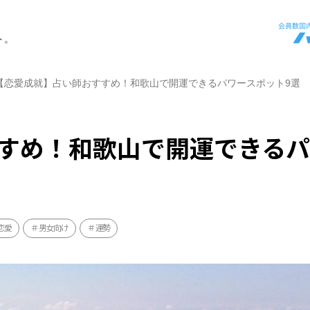
ト。
【恋愛成就】占い師おすすめ！和歌山で開運できるパワースポット9選
すめ！和歌山で開運できる
恋愛
男女向け
運勢