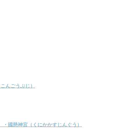
 こんごうぶじ）
）・國懸神宮（くにかかすじんぐう）
）