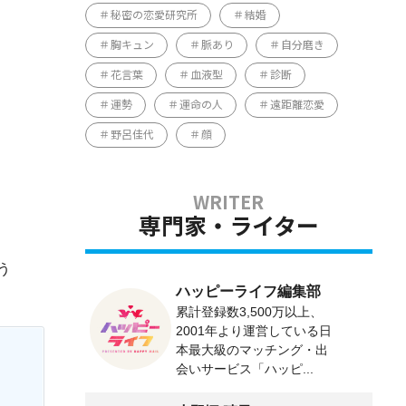
秘密の恋愛研究所
結婚
胸キュン
脈あり
自分磨き
花言葉
血液型
診断
運勢
運命の人
遠距離恋愛
野呂佳代
顔
専門家・ライター
う
ハッピーライフ編集部
累計登録数3,500万以上、
2001年より運営している日
本最大級のマッチング・出
会いサービス「ハッピ...