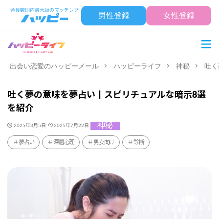
男性登録
女性登録
出会い恋愛のハッピーメール
ハッピーライフ
神秘
吐く
吐く夢の意味を夢占い丨スピリチュアルな暗示8選
を紹介
神秘
2025年3月5日
2025年7月22日
夢占い
深層心理
男女向け
診断