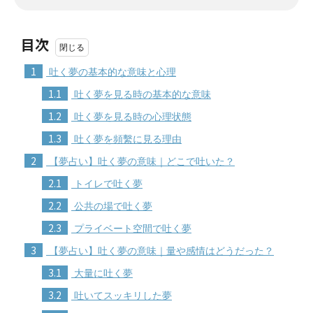
目次
1
吐く夢の基本的な意味と心理
1.1
吐く夢を見る時の基本的な意味
1.2
吐く夢を見る時の心理状態
1.3
吐く夢を頻繫に見る理由
2
【夢占い】吐く夢の意味｜どこで吐いた？
2.1
トイレで吐く夢
2.2
公共の場で吐く夢
2.3
プライベート空間で吐く夢
3
【夢占い】吐く夢の意味｜量や感情はどうだった？
3.1
大量に吐く夢
3.2
吐いてスッキリした夢