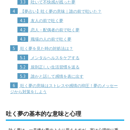
3.3
吐いて不快感が残った夢
4
【夢占い】吐く夢の意味｜誰の前で吐いた？
4.1
友人の前で吐く夢
4.2
恋人・配偶者の前で吐く夢
4.3
職場の人の前で吐く夢
5
吐く夢を見た時の対処法は？
5.1
メンタルヘルスをケアする
5.2
規則正しい生活習慣を送る
5.3
誰かと話して感情を表に出す
6
吐く夢の意味はストレスや感情の抑圧！夢のメッセー
ジから対策をしよう
吐く夢の基本的な意味と心理
吐く夢は、一見嫌な夢のように思えますが、実は心理的に重