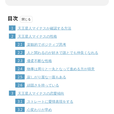
目次
1
天王星人マイナスか確認する方法
2
天王星人マイナスの性格
2.1
楽観的でポジティブ思考
2.2
人と関わるのが好きで誰とでも仲良くなれる
2.3
優柔不断な性格
2.4
物事は周りと一丸となって進める方が得意
2.5
寂しがり屋な一面もある
2.6
頑固さを持っている
3
天王星人マイナスの恋愛傾向
3.1
ストレートに愛情表現をする
3.2
心変わりが早め