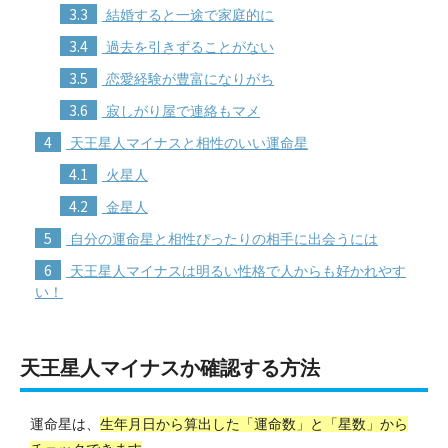
3.3
結婚すると一途で家庭的に
3.4
過去を引きずることがない
3.5
恋愛経験が豊富になりがち
3.6
寂しがり屋で連絡もマメ
4
天王星人マイナスと相性のいい運命星
4.1
火星人
4.2
金星人
5
自分の運命星と相性ぴったりの相手に出会うには
6
天王星人マイナスは明るい性格で人からも好かれやす
い！
天王星人マイナスか確認する方法
運命星は、
生年月日から算出した「運命数」と「星数」から