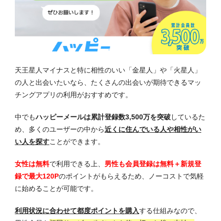
天王星人マイナスと特に相性のいい「金星人」や「火星人」
の人と出会いたいなら、たくさんの出会いが期待できるマッ
チングアプリの利用がおすすめです。
中でも
ハッピーメールは累計登録数3,500万を突破
しているた
め、多くのユーザーの中から
近くに住んでいる人や相性がい
い人を探す
ことができます。
女性は無料
で利用できる上、
男性も会員登録は無料＋新規登
録で最大120P
のポイントがもらえるため、ノーコストで気軽
に始めることが可能です。
利用状況に合わせて都度ポイントを購入
する仕組みなので、