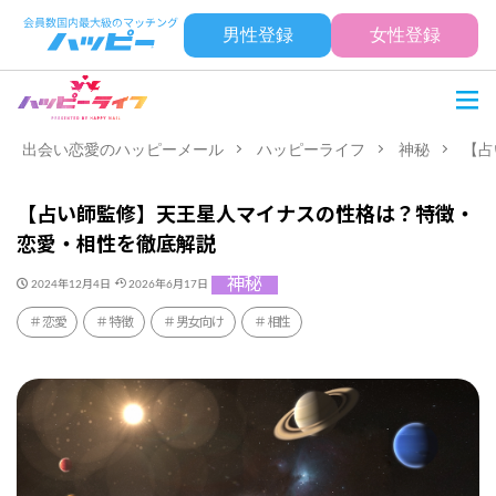
男性登録
女性登録
出会い恋愛のハッピーメール
ハッピーライフ
神秘
【占
【占い師監修】天王星人マイナスの性格は？特徴・
恋愛・相性を徹底解説
神秘
2024年12月4日
2026年6月17日
恋愛
特徴
男女向け
相性