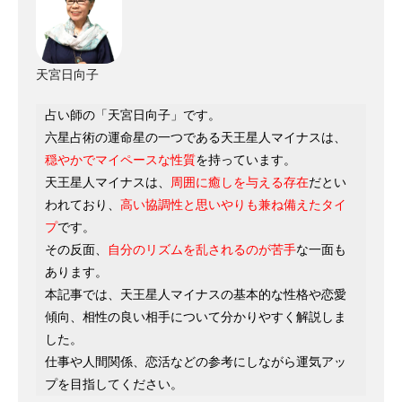
天宮日向子
占い師の「天宮日向子」です。
六星占術の運命星の一つである天王星人マイナスは、
穏やかでマイペースな性質
を持っています。
天王星人マイナスは、
周囲に癒しを与える存在
だとい
われており、
高い協調性と思いやりも兼ね備えたタイ
プ
です。
その反面、
自分のリズムを乱されるのが苦手
な一面も
あります。
本記事では、天王星人マイナスの基本的な性格や恋愛
傾向、相性の良い相手について分かりやすく解説しま
した。
仕事や人間関係、恋活などの参考にしながら運気アッ
プを目指してください。