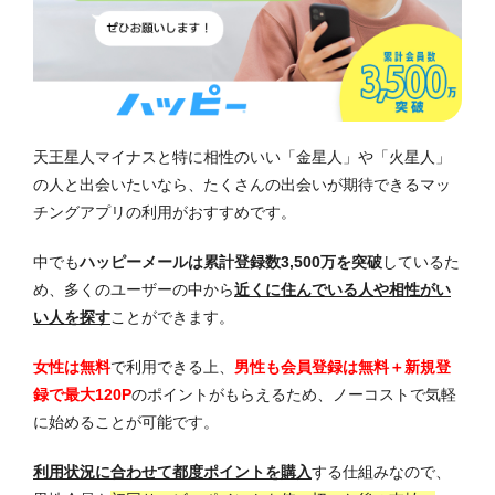
天王星人マイナスと特に相性のいい「金星人」や「火星人」
の人と出会いたいなら、たくさんの出会いが期待できるマッ
チングアプリの利用がおすすめです。
中でも
ハッピーメールは累計登録数3,500万を突破
しているた
め、多くのユーザーの中から
近くに住んでいる人や相性がい
い人を探す
ことができます。
女性は無料
で利用できる上、
男性も会員登録は無料＋新規登
録で最大120P
のポイントがもらえるため、ノーコストで気軽
に始めることが可能です。
利用状況に合わせて都度ポイントを購入
する仕組みなので、