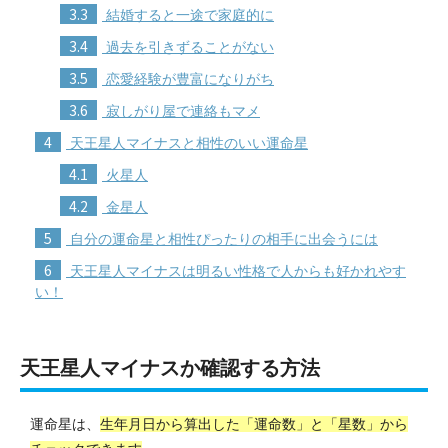
3.3
結婚すると一途で家庭的に
3.4
過去を引きずることがない
3.5
恋愛経験が豊富になりがち
3.6
寂しがり屋で連絡もマメ
4
天王星人マイナスと相性のいい運命星
4.1
火星人
4.2
金星人
5
自分の運命星と相性ぴったりの相手に出会うには
6
天王星人マイナスは明るい性格で人からも好かれやす
い！
天王星人マイナスか確認する方法
運命星は、
生年月日から算出した「運命数」と「星数」から