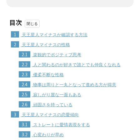
目次
1
天王星人マイナスか確認する方法
2
天王星人マイナスの性格
2.1
楽観的でポジティブ思考
2.2
人と関わるのが好きで誰とでも仲良くなれる
2.3
優柔不断な性格
2.4
物事は周りと一丸となって進める方が得意
2.5
寂しがり屋な一面もある
2.6
頑固さを持っている
3
天王星人マイナスの恋愛傾向
3.1
ストレートに愛情表現をする
3.2
心変わりが早め