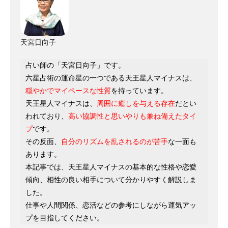
天宮日向子
占い師の「天宮日向子」です。
六星占術の運命星の一つである天王星人マイナスは、
穏やかでマイペースな性質
を持っています。
天王星人マイナスは、
周囲に癒しを与える存在
だとい
われており、
高い協調性と思いやりも兼ね備えたタイ
プ
です。
その反面、
自分のリズムを乱されるのが苦手
な一面も
あります。
本記事では、天王星人マイナスの基本的な性格や恋愛
傾向、相性の良い相手について分かりやすく解説しま
した。
仕事や人間関係、恋活などの参考にしながら運気アッ
プを目指してください。