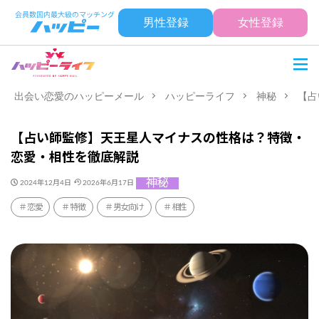
男性登録
女性登録
出会い恋愛のハッピーメール
ハッピーライフ
神秘
【占
【占い師監修】天王星人マイナスの性格は？特徴・
恋愛・相性を徹底解説
神秘
2024年12月4日
2026年6月17日
恋愛
特徴
男女向け
相性