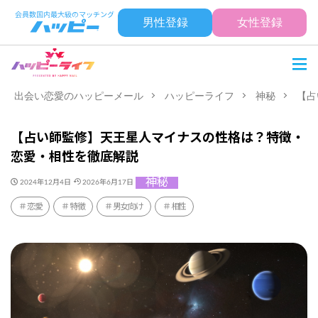
男性登録
女性登録
出会い恋愛のハッピーメール
ハッピーライフ
神秘
【占
【占い師監修】天王星人マイナスの性格は？特徴・
恋愛・相性を徹底解説
神秘
2024年12月4日
2026年6月17日
恋愛
特徴
男女向け
相性