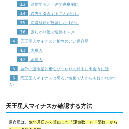
3.3
結婚すると一途で家庭的に
3.4
過去を引きずることがない
3.5
恋愛経験が豊富になりがち
3.6
寂しがり屋で連絡もマメ
4
天王星人マイナスと相性のいい運命星
4.1
火星人
4.2
金星人
5
自分の運命星と相性ぴったりの相手に出会うには
6
天王星人マイナスは明るい性格で人からも好かれやす
い！
天王星人マイナスか確認する方法
運命星は、
生年月日から算出した「運命数」と「星数」から