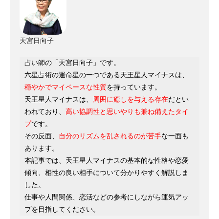
天宮日向子
占い師の「天宮日向子」です。
六星占術の運命星の一つである天王星人マイナスは、
穏やかでマイペースな性質
を持っています。
天王星人マイナスは、
周囲に癒しを与える存在
だとい
われており、
高い協調性と思いやりも兼ね備えたタイ
プ
です。
その反面、
自分のリズムを乱されるのが苦手
な一面も
あります。
本記事では、天王星人マイナスの基本的な性格や恋愛
傾向、相性の良い相手について分かりやすく解説しま
した。
仕事や人間関係、恋活などの参考にしながら運気アッ
プを目指してください。