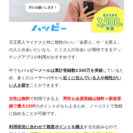
天王星人マイナスと特に相性のいい「金星人」や「火星人」
の人と出会いたいなら、たくさんの出会いが期待できるマッ
チングアプリの利用がおすすめです。
中でも
ハッピーメールは累計登録数3,500万を突破
しているた
め、多くのユーザーの中から
近くに住んでいる人や相性がい
い人を探す
ことができます。
女性は無料
で利用できる上、
男性も会員登録は無料＋新規登
録で最大120P
のポイントがもらえるため、ノーコストで気軽
に始めることが可能です。
利用状況に合わせて都度ポイントを購入
する仕組みなので、