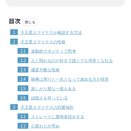
目次
1
天王星人マイナスか確認する方法
2
天王星人マイナスの性格
2.1
楽観的でポジティブ思考
2.2
人と関わるのが好きで誰とでも仲良くなれる
2.3
優柔不断な性格
2.4
物事は周りと一丸となって進める方が得意
2.5
寂しがり屋な一面もある
2.6
頑固さを持っている
3
天王星人マイナスの恋愛傾向
3.1
ストレートに愛情表現をする
3.2
心変わりが早め