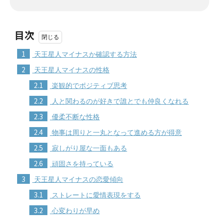
目次
1
天王星人マイナスか確認する方法
2
天王星人マイナスの性格
2.1
楽観的でポジティブ思考
2.2
人と関わるのが好きで誰とでも仲良くなれる
2.3
優柔不断な性格
2.4
物事は周りと一丸となって進める方が得意
2.5
寂しがり屋な一面もある
2.6
頑固さを持っている
3
天王星人マイナスの恋愛傾向
3.1
ストレートに愛情表現をする
3.2
心変わりが早め