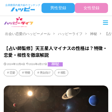
男性登録
女性登録
出会い恋愛のハッピーメール
ハッピーライフ
神秘
【占
【占い師監修】天王星人マイナスの性格は？特徴・
恋愛・相性を徹底解説
神秘
2024年12月4日
2026年6月17日
恋愛
特徴
男女向け
相性