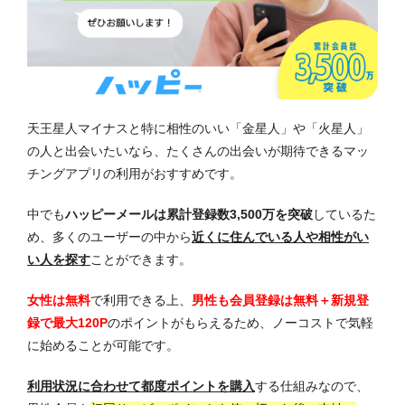
天王星人マイナスと特に相性のいい「金星人」や「火星人」
の人と出会いたいなら、たくさんの出会いが期待できるマッ
チングアプリの利用がおすすめです。
中でも
ハッピーメールは累計登録数3,500万を突破
しているた
め、多くのユーザーの中から
近くに住んでいる人や相性がい
い人を探す
ことができます。
女性は無料
で利用できる上、
男性も会員登録は無料＋新規登
録で最大120P
のポイントがもらえるため、ノーコストで気軽
に始めることが可能です。
利用状況に合わせて都度ポイントを購入
する仕組みなので、