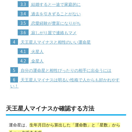
3.3
結婚すると一途で家庭的に
3.4
過去を引きずることがない
3.5
恋愛経験が豊富になりがち
3.6
寂しがり屋で連絡もマメ
4
天王星人マイナスと相性のいい運命星
4.1
火星人
4.2
金星人
5
自分の運命星と相性ぴったりの相手に出会うには
6
天王星人マイナスは明るい性格で人からも好かれやす
い！
天王星人マイナスか確認する方法
運命星は、
生年月日から算出した「運命数」と「星数」から