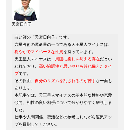
天宮日向子
占い師の「天宮日向子」です。
六星占術の運命星の一つである天王星人マイナスは、
穏やかでマイペースな性質
を持っています。
天王星人マイナスは、
周囲に癒しを与える存在
だとい
われており、
高い協調性と思いやりも兼ね備えたタイ
プ
です。
その反面、
自分のリズムを乱されるのが苦手
な一面も
あります。
本記事では、天王星人マイナスの基本的な性格や恋愛
傾向、相性の良い相手について分かりやすく解説しま
した。
仕事や人間関係、恋活などの参考にしながら運気アッ
プを目指してください。