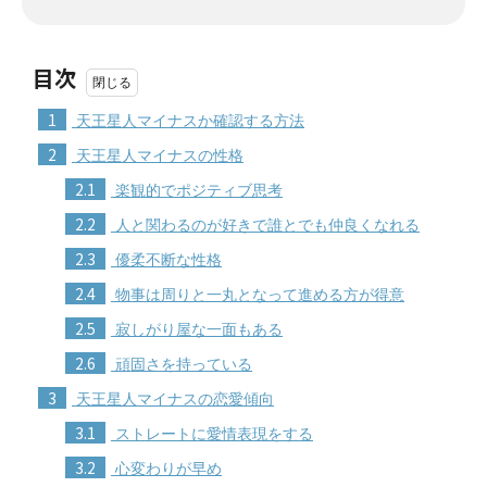
目次
1
天王星人マイナスか確認する方法
2
天王星人マイナスの性格
2.1
楽観的でポジティブ思考
2.2
人と関わるのが好きで誰とでも仲良くなれる
2.3
優柔不断な性格
2.4
物事は周りと一丸となって進める方が得意
2.5
寂しがり屋な一面もある
2.6
頑固さを持っている
3
天王星人マイナスの恋愛傾向
3.1
ストレートに愛情表現をする
3.2
心変わりが早め