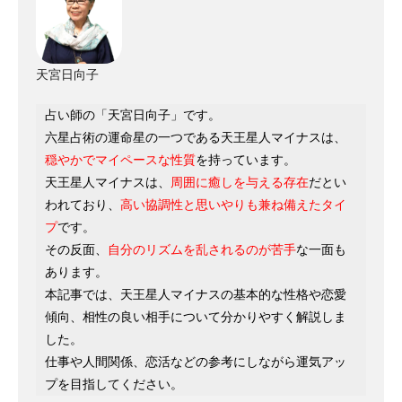
天宮日向子
占い師の「天宮日向子」です。
六星占術の運命星の一つである天王星人マイナスは、
穏やかでマイペースな性質
を持っています。
天王星人マイナスは、
周囲に癒しを与える存在
だとい
われており、
高い協調性と思いやりも兼ね備えたタイ
プ
です。
その反面、
自分のリズムを乱されるのが苦手
な一面も
あります。
本記事では、天王星人マイナスの基本的な性格や恋愛
傾向、相性の良い相手について分かりやすく解説しま
した。
仕事や人間関係、恋活などの参考にしながら運気アッ
プを目指してください。