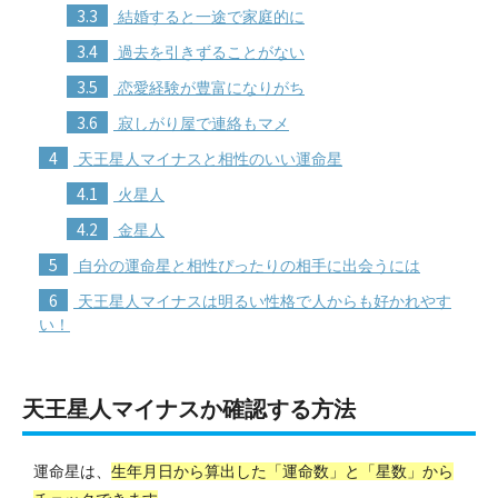
3.3
結婚すると一途で家庭的に
3.4
過去を引きずることがない
3.5
恋愛経験が豊富になりがち
3.6
寂しがり屋で連絡もマメ
4
天王星人マイナスと相性のいい運命星
4.1
火星人
4.2
金星人
5
自分の運命星と相性ぴったりの相手に出会うには
6
天王星人マイナスは明るい性格で人からも好かれやす
い！
天王星人マイナスか確認する方法
運命星は、
生年月日から算出した「運命数」と「星数」から