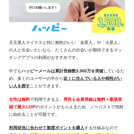
天王星人マイナスと特に相性のいい「金星人」や「火星人」
の人と出会いたいなら、たくさんの出会いが期待できるマッ
チングアプリの利用がおすすめです。
中でも
ハッピーメールは累計登録数3,500万を突破
しているた
め、多くのユーザーの中から
近くに住んでいる人や相性がい
い人を探す
ことができます。
女性は無料
で利用できる上、
男性も会員登録は無料＋新規登
録で最大120P
のポイントがもらえるため、ノーコストで気軽
に始めることが可能です。
利用状況に合わせて都度ポイントを購入
する仕組みなので、