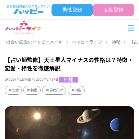
男性登録
女性登録
出会い恋愛のハッピーメール
ハッピーライフ
神秘
【占
【占い師監修】天王星人マイナスの性格は？特徴・
恋愛・相性を徹底解説
神秘
2024年12月4日
2026年6月17日
恋愛
特徴
男女向け
相性