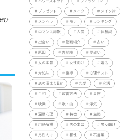
パワースポット
ファッション
プレゼント
メイク
メイク術
ぜひ
メンヘラ
モテ
ランキング
ロマンス詐欺
人気
体験談
出会い
動画紹介
占い
原因
吉崎綾
夢占い
女の本音
女性向け
婚活
対処法
復縁
心理テスト
恋の溜まりBar
恋愛
恋活
手相
改善方法
星座
映画
歌・曲
浮気
深層心理
特徴
生態
用語解説
男の本音
男女向け
男性向け
相性
石言葉