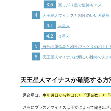
3.6
寂しがり屋で連絡もマメ
4
天王星人マイナスと相性のいい運命星
4.1
火星人
4.2
金星人
5
自分の運命星と相性ぴったりの相手に
6
天王星人マイナスは明るい性格で人か
天王星人マイナスか確認する方
運命星は、
生年月日から算出した「運命数」と「
さらにプラスとマイナスは干支によって導き出さ