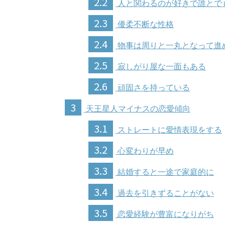
2.2
人と関わるのが好きで誰とで
2.3
優柔不断な性格
2.4
物事は周りと一丸となって進
2.5
寂しがり屋な一面もある
2.6
頑固さを持っている
3
天王星人マイナスの恋愛傾向
3.1
ストレートに愛情表現をする
3.2
心変わりが早め
3.3
結婚すると一途で家庭的に
3.4
過去を引きずることがない
3.5
恋愛経験が豊富になりがち