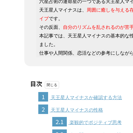
六星占術の運命星の一つである天王星人マ
天王星人マイナスは、
周囲に癒しを与える
イプ
です。
その反面、
自分のリズムを乱されるのが苦
本記事では、天王星人マイナスの基本的な
ました。
仕事や人間関係、恋活などの参考にしなが
目次
1
天王星人マイナスか確認する方法
2
天王星人マイナスの性格
2.1
楽観的でポジティブ思考