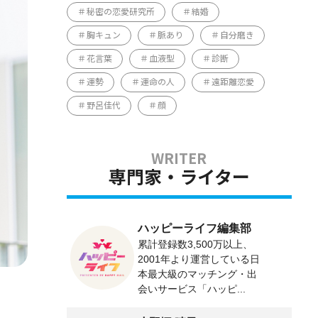
秘密の恋愛研究所
結婚
胸キュン
脈あり
自分磨き
花言葉
血液型
診断
運勢
運命の人
遠距離恋愛
野呂佳代
顔
専門家・ライター
ハッピーライフ編集部
累計登録数3,500万以上、
2001年より運営している日
本最大級のマッチング・出
会いサービス「ハッピ...