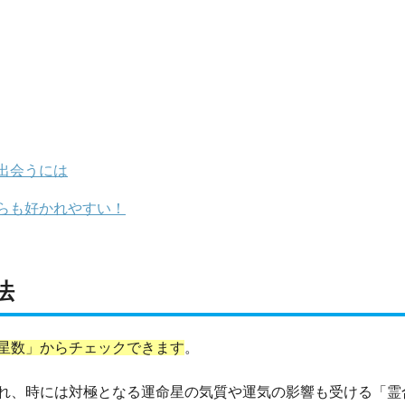
出会うには
らも好かれやすい！
法
星数」からチェックできます
。
れ、時には対極となる運命星の気質や運気の影響も受ける「霊