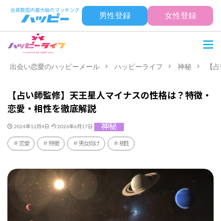
男性登録
女性登録
出会い恋愛のハッピーメール
ハッピーライフ
神秘
【占
【占い師監修】天王星人マイナスの性格は？特徴・
恋愛・相性を徹底解説
神秘
2024年12月4日
2026年6月17日
恋愛
特徴
男女向け
相性