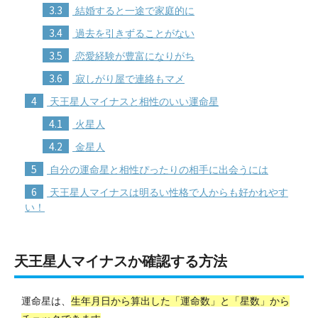
3.3
結婚すると一途で家庭的に
3.4
過去を引きずることがない
3.5
恋愛経験が豊富になりがち
3.6
寂しがり屋で連絡もマメ
4
天王星人マイナスと相性のいい運命星
4.1
火星人
4.2
金星人
5
自分の運命星と相性ぴったりの相手に出会うには
6
天王星人マイナスは明るい性格で人からも好かれやす
い！
天王星人マイナスか確認する方法
運命星は、
生年月日から算出した「運命数」と「星数」から