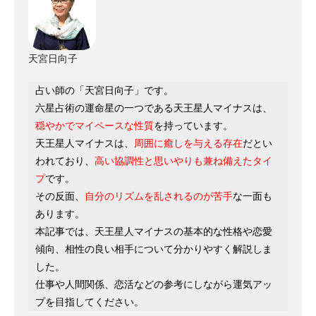
天宮日向子
占い師の「天宮日向子」です。
六星占術の運命星の一つである天王星人マイナスは、
穏やかでマイペースな性質
を持っています。
天王星人マイナスは、
周囲に癒しを与える存在
だとい
われており、
高い協調性と思いやりも兼ね備えたタイ
プ
です。
その反面、
自分のリズムを乱されるのが苦手
な一面も
あります。
本記事では、天王星人マイナスの基本的な性格や恋愛
傾向、相性の良い相手について分かりやすく解説しま
した。
仕事や人間関係、恋活などの参考にしながら運気アッ
プを目指してください。