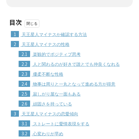
目次
1
天王星人マイナスか確認する方法
2
天王星人マイナスの性格
2.1
楽観的でポジティブ思考
2.2
人と関わるのが好きで誰とでも仲良くなれる
2.3
優柔不断な性格
2.4
物事は周りと一丸となって進める方が得意
2.5
寂しがり屋な一面もある
2.6
頑固さを持っている
3
天王星人マイナスの恋愛傾向
3.1
ストレートに愛情表現をする
3.2
心変わりが早め