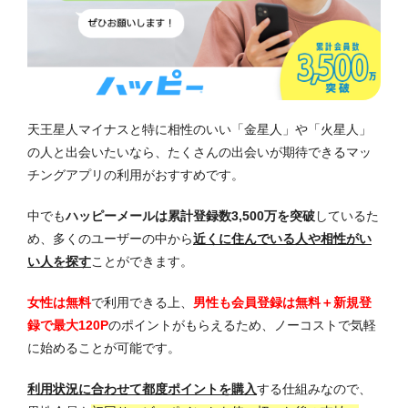
天王星人マイナスと特に相性のいい「金星人」や「火星人」
の人と出会いたいなら、たくさんの出会いが期待できるマッ
チングアプリの利用がおすすめです。
中でも
ハッピーメールは累計登録数3,500万を突破
しているた
め、多くのユーザーの中から
近くに住んでいる人や相性がい
い人を探す
ことができます。
女性は無料
で利用できる上、
男性も会員登録は無料＋新規登
録で最大120P
のポイントがもらえるため、ノーコストで気軽
に始めることが可能です。
利用状況に合わせて都度ポイントを購入
する仕組みなので、