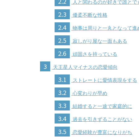
2.2
人と関わるのが好きで誰とで
2.3
優柔不断な性格
2.4
物事は周りと一丸となって進
2.5
寂しがり屋な一面もある
2.6
頑固さを持っている
3
天王星人マイナスの恋愛傾向
3.1
ストレートに愛情表現をする
3.2
心変わりが早め
3.3
結婚すると一途で家庭的に
3.4
過去を引きずることがない
3.5
恋愛経験が豊富になりがち