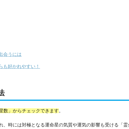
出会うには
らも好かれやすい！
法
星数」からチェックできます
。
れ、時には対極となる運命星の気質や運気の影響も受ける「霊