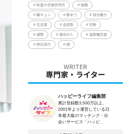
秘密の恋愛研究所
結婚
胸キュン
脈あり
自分磨き
花言葉
血液型
診断
運勢
運命の人
遠距離恋愛
野呂佳代
顔
専門家・ライター
ハッピーライフ編集部
累計登録数3,500万以上、
2001年より運営している日
本最大級のマッチング・出
会いサービス「ハッピ...