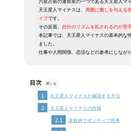
六星占術の運命星の一つである天王星人マ
天王星人マイナスは、
周囲に癒しを与える
イプ
です。
その反面、
自分のリズムを乱されるのが苦
本記事では、天王星人マイナスの基本的な
ました。
仕事や人間関係、恋活などの参考にしなが
目次
1
天王星人マイナスか確認する方法
2
天王星人マイナスの性格
2.1
楽観的でポジティブ思考