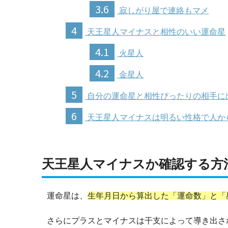
3.6
寂しがり屋で連絡もマメ
4
天王星人マイナスと相性のいい運命星
4.1
火星人
4.2
金星人
5
自分の運命星と相性ぴったりの相手に
6
天王星人マイナスは明るい性格で人か
天王星人マイナスか確認する方
運命星は、
生年月日から算出した「運命数」と「
さらにプラスとマイナスは干支によって導き出さ