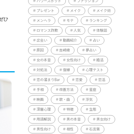
パワースポット
ファッション
プレゼント
メイク
メイク術
ぜひ
メンヘラ
モテ
ランキング
ロマンス詐欺
人気
体験談
出会い
動画紹介
占い
原因
吉崎綾
夢占い
女の本音
女性向け
婚活
対処法
復縁
心理テスト
恋の溜まりBar
恋愛
恋活
手相
改善方法
星座
映画
歌・曲
浮気
深層心理
特徴
生態
用語解説
男の本音
男女向け
男性向け
相性
石言葉