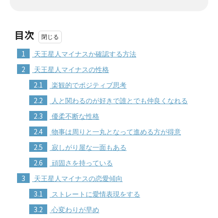
目次
1
天王星人マイナスか確認する方法
2
天王星人マイナスの性格
2.1
楽観的でポジティブ思考
2.2
人と関わるのが好きで誰とでも仲良くなれる
2.3
優柔不断な性格
2.4
物事は周りと一丸となって進める方が得意
2.5
寂しがり屋な一面もある
2.6
頑固さを持っている
3
天王星人マイナスの恋愛傾向
3.1
ストレートに愛情表現をする
3.2
心変わりが早め