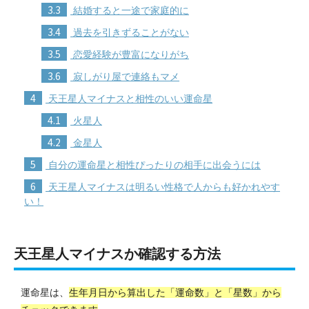
3.3
結婚すると一途で家庭的に
3.4
過去を引きずることがない
3.5
恋愛経験が豊富になりがち
3.6
寂しがり屋で連絡もマメ
4
天王星人マイナスと相性のいい運命星
4.1
火星人
4.2
金星人
5
自分の運命星と相性ぴったりの相手に出会うには
6
天王星人マイナスは明るい性格で人からも好かれやす
い！
天王星人マイナスか確認する方法
運命星は、
生年月日から算出した「運命数」と「星数」から