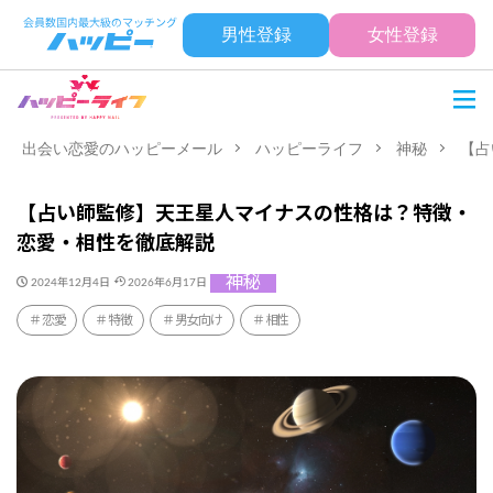
男性登録
女性登録
出会い恋愛のハッピーメール
ハッピーライフ
神秘
【占
【占い師監修】天王星人マイナスの性格は？特徴・
恋愛・相性を徹底解説
神秘
2024年12月4日
2026年6月17日
恋愛
特徴
男女向け
相性