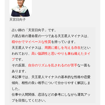
天宮日向子
占い師の「天宮日向子」です。
六星占術の運命星の一つである天王星人マイナスは、
穏やかでマイペースな性質
を持っています。
天王星人マイナスは、
周囲に癒しを与える存在
だとい
われており、
高い協調性と思いやりも兼ね備えたタイ
プ
です。
その反面、
自分のリズムを乱されるのが苦手
な一面も
あります。
本記事では、天王星人マイナスの基本的な性格や恋愛
傾向、相性の良い相手について分かりやすく解説しま
した。
仕事や人間関係、恋活などの参考にしながら運気アッ
プを目指してください。