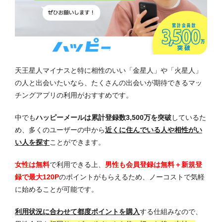
天王星人マイナスと特に相性のいい「金星人」や「火星人」
の人と出会いたいなら、たくさんの出会いが期待できるマッ
チングアプリの利用がおすすめです。
中でも
ハッピーメールは累計登録数3,500万を突破
しているた
め、多くのユーザーの中から
近くに住んでいる人や相性がい
い人を探す
ことができます。
女性は無料
で利用できる上、
男性も会員登録は無料＋新規登
録で最大120P
のポイントがもらえるため、ノーコストで気軽
に始めることが可能です。
利用状況に合わせて都度ポイントを購入
する仕組みなので、