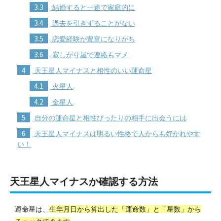
3.3
結婚すると一途で家庭的に
3.4
過去を引きずることがない
3.5
恋愛経験が豊富になりがち
3.6
寂しがり屋で連絡もマメ
4
天王星人マイナスと相性のいい運命星
4.1
火星人
4.2
金星人
5
自分の運命星と相性ぴったりの相手に出会うには
6
天王星人マイナスは明るい性格で人からも好かれやす
い！
天王星人マイナスか確認する方法
運命星は、
生年月日から算出した「運命数」と「星数」から