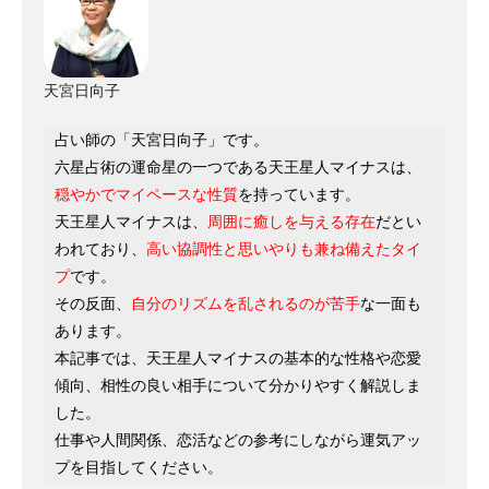
天宮日向子
占い師の「天宮日向子」です。
六星占術の運命星の一つである天王星人マイナスは、
穏やかでマイペースな性質
を持っています。
天王星人マイナスは、
周囲に癒しを与える存在
だとい
われており、
高い協調性と思いやりも兼ね備えたタイ
プ
です。
その反面、
自分のリズムを乱されるのが苦手
な一面も
あります。
本記事では、天王星人マイナスの基本的な性格や恋愛
傾向、相性の良い相手について分かりやすく解説しま
した。
仕事や人間関係、恋活などの参考にしながら運気アッ
プを目指してください。