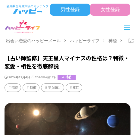
男性登録
女性登録
出会い恋愛のハッピーメール
ハッピーライフ
神秘
【占
【占い師監修】天王星人マイナスの性格は？特徴・
恋愛・相性を徹底解説
神秘
2024年12月4日
2026年6月17日
恋愛
特徴
男女向け
相性