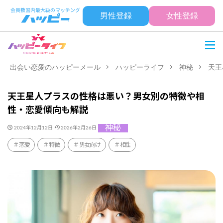
男性登録
女性登録
出会い恋愛のハッピーメール
ハッピーライフ
神秘
天王
天王星人プラスの性格は悪い？男女別の特徴や相
性・恋愛傾向も解説
神秘
2024年12月12日
2026年2月26日
恋愛
特徴
男女向け
相性