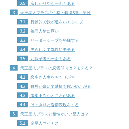
2.5
寂しがりやな一面もある
3
天王星人プラスの性格・特徴5選｜男性
3.1
行動的で我が道をいくタイプ
3.2
義理人情に厚い
3.3
リーダーシップを発揮する
3.4
男らしくて異性にモテる
3.5
お調子者の一面もある
4
天王星人プラスの恋愛傾向は？モテる？
4.1
恋多き人生をおくりがち
4.2
孤独が嫌いで愛情を確かめたがる
4.3
優柔不断なところがある
4.4
はっきりと愛情表現をする
5
天王星人プラスと相性がいい星人は？
5.1
金星人マイナス