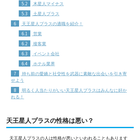
5.2
木星人マイナス
5.3
土星人プラス
6
天王星人プラスの適職を紹介！
6.1
営業
6.2
接客業
6.3
イベント会社
6.4
ホテル業界
7
持ち前の愛嬌と社交性を武器に素敵な出会いを引き寄
せよう
8
明るく人当たりがいい天王星人プラスはみんなに好か
れる！
天王星人プラスの性格は悪い？
天王星人プラスの人は性格が悪いといわれることもあります