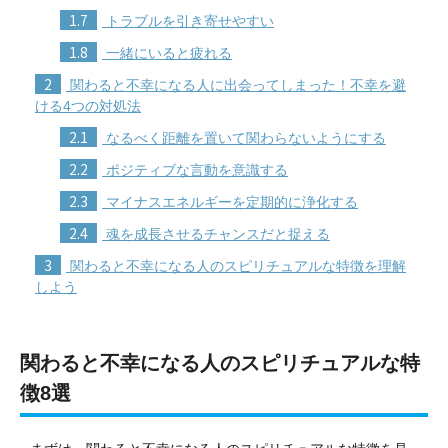
1.7
トラブルを引き寄せやすい
1.8
一緒にいると疲れる
2
関わると不幸になる人に出会ってしまった！不幸を避
ける4つの対処法
2.1
なるべく距離を置いて関わらないようにする
2.2
ポジティブな言動を意識する
2.3
マイナスエネルギーを定期的に浄化する
2.4
魂を成長させるチャンスだと捉える
3
関わると不幸になる人のスピリチュアルな特徴を理解
しよう
関わると不幸になる人のスピリチュアルな特
徴8選