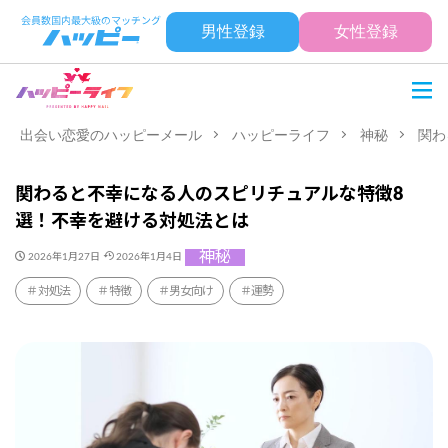
男性登録
女性登録
出会い恋愛のハッピーメール
ハッピーライフ
神秘
関わ
関わると不幸になる人のスピリチュアルな特徴8
選！不幸を避ける対処法とは
神秘
2026年1月27日
2026年1月4日
対処法
特徴
男女向け
運勢