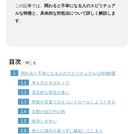
この記事では、
関わると不幸になる人のスピリチュア
ルな特徴と、具体的な対処法について詳しく解説しま
す
。
目次
1
関わると不幸になる人のスピリチュアルな特徴8選
1.1
考え方がネガティブ
1.2
否定的な発言が多い
1.3
態度や言葉で人をコントロールしようとする
1.4
言動が自己中心的
1.5
依存しやすい
1.6
他人の成功を喜べずに嫉妬してしまう