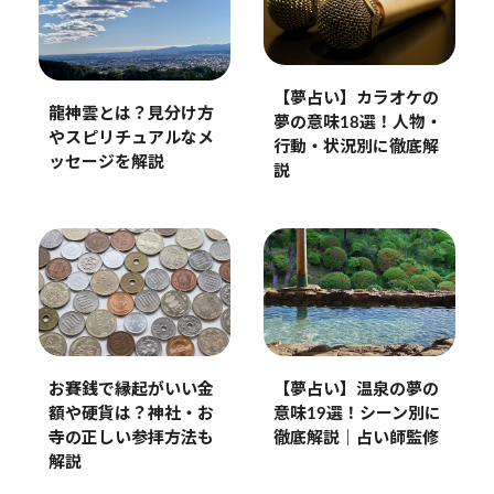
【夢占い】カラオケの
龍神雲とは？見分け方
夢の意味18選！人物・
やスピリチュアルなメ
行動・状況別に徹底解
ッセージを解説
説
お賽銭で縁起がいい金
【夢占い】温泉の夢の
額や硬貨は？神社・お
意味19選！シーン別に
寺の正しい参拝方法も
徹底解説｜占い師監修
解説