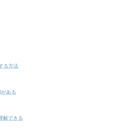
する方法
)がある
理解できる