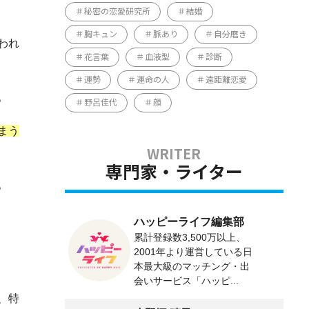
秘密の恋愛研究所
結婚
胸キュン
脈あり
自分磨き
われ
花言葉
血液型
診断
運勢
運命の人
遠距離恋愛
。
野呂佳代
顔
まう
専門家・ライター
。
ハッピーライフ編集部
累計登録数3,500万以上、
2001年より運営している日
本最大級のマッチング・出
会いサービス「ハッピ...
、特