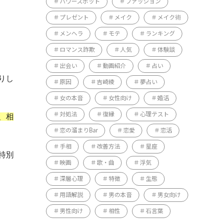
パワースポット
ファッション
プレゼント
メイク
メイク術
メンヘラ
モテ
ランキング
ロマンス詐欺
人気
体験談
出会い
動画紹介
占い
りし
原因
吉崎綾
夢占い
女の本音
女性向け
婚活
対処法
復縁
心理テスト
、相
恋の溜まりBar
恋愛
恋活
手相
改善方法
星座
特別
映画
歌・曲
浮気
深層心理
特徴
生態
用語解説
男の本音
男女向け
男性向け
相性
石言葉