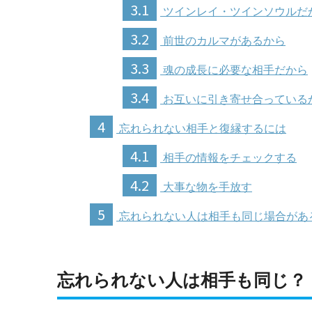
3.1
ツインレイ・ツインソウルだ
3.2
前世のカルマがあるから
3.3
魂の成長に必要な相手だから
3.4
お互いに引き寄せ合っている
4
忘れられない相手と復縁するには
4.1
相手の情報をチェックする
4.2
大事な物を手放す
5
忘れられない人は相手も同じ場合があ
忘れられない人は相手も同じ？