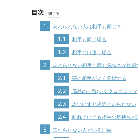
目次
1
忘れられない人は相手も同じ？
1.1
相手も同じ場合
1.2
相手とは違う場合
2
忘れられない相手も同じ気持ちか確認
2.1
夢に相手がよく登場する
2.2
偶然の一致(シンクロニシティ
2.3
思い出すと冷静でいられない
2.4
離れていても相手の気持ちが
3
忘れられない人がいる理由