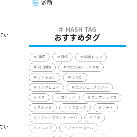
診断
てい
おすすめタグ
LINE
SNS
Webドラマ
Youtube
Youtubeチャンネル
ほくろ占い
ほのか
インタビュー
エンジェルナンバー
キス
コイラボ
コンプレックス
スポット
テクニック
デート
ナジャ・グランディーバ
ネタ
てい
ノウハウ
ハッピーメール