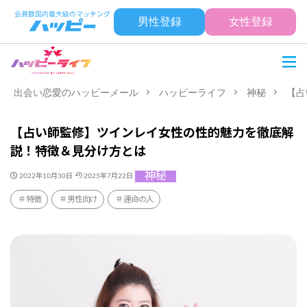
男性登録
女性登録
出会い恋愛のハッピーメール
ハッピーライフ
神秘
【占
【占い師監修】ツインレイ女性の性的魅力を徹底解
説！特徴＆見分け方とは
神秘
2022年10月30日
2025年7月22日
特徴
男性向け
運命の人