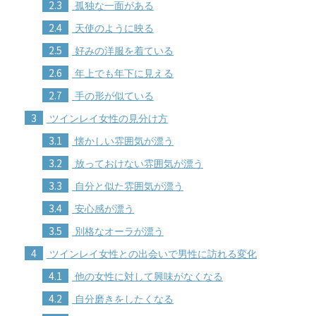
2.3
孤独な一面がある
2.4
天使のように映る
2.5
好みの洋服を着ている
2.6
年上でも年下に見える
2.7
手の形が似ている
3
ツインレイ女性の見分け方
3.1
懐かしい雰囲気が漂う
3.2
放っておけない雰囲気が漂う
3.3
自分と似た雰囲気が漂う
3.4
安心感が漂う
3.5
別格なオーラが漂う
4
ツインレイ女性との出会いで男性に訪れる変化
4.1
他の女性に対して興味がなくなる
4.2
自分磨きをしたくなる