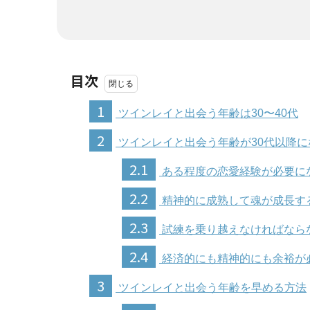
目次
1
ツインレイと出会う年齢は30〜40代
2
ツインレイと出会う年齢が30代以降に
2.1
ある程度の恋愛経験が必要に
2.2
精神的に成熟して魂が成長す
2.3
試練を乗り越えなければなら
2.4
経済的にも精神的にも余裕が
3
ツインレイと出会う年齢を早める方法