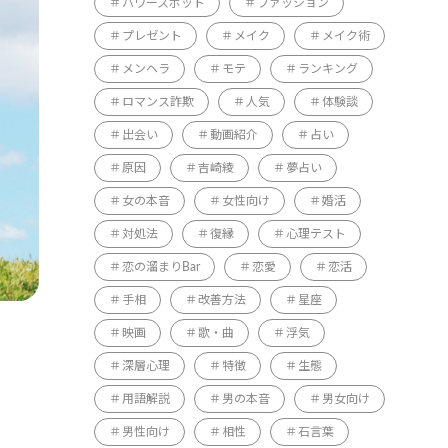
パワースポット
ファッション
プレゼント
メイク
メイク術
メンヘラ
モテ
ランキング
ロマンス詐欺
人気
体験談
出会い
動画紹介
占い
原因
吉崎綾
夢占い
女の本音
女性向け
婚活
対処法
復縁
心理テスト
恋の溜まりBar
恋愛
恋活
手相
改善方法
星座
映画
歌・曲
浮気
深層心理
特徴
生態
用語解説
男の本音
男女向け
男性向け
相性
石言葉