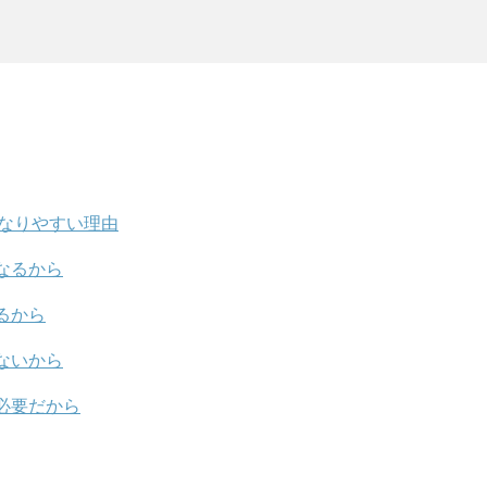
なりやすい理由
なるから
るから
ないから
必要だから