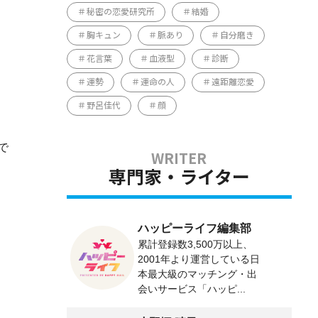
秘密の恋愛研究所
結婚
胸キュン
脈あり
自分磨き
花言葉
血液型
診断
運勢
運命の人
遠距離恋愛
野呂佳代
顔
で
専門家・ライター
ハッピーライフ編集部
累計登録数3,500万以上、
2001年より運営している日
本最大級のマッチング・出
会いサービス「ハッピ...