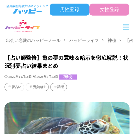
男性登録
女性登録
出会い恋愛のハッピーメール
ハッピーライフ
神秘
【占
【占い師監修】亀の夢の意味＆暗示を徹底解説！状
況別夢占い結果まとめ
神秘
2022年11月15日
2025年7月22日
夢占い
男女向け
診断