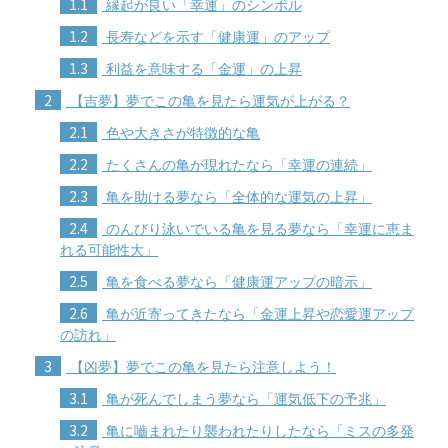
1.1
縁起が良い「幸運」のシンボル
1.2
長寿などを示す「健康運」のアップ
1.3
利益を意味する「金運」の上昇
2
【吉夢】夢でこの亀を見たら運気が上がる？
2.1
色や大きさが特徴的な亀
2.2
たくさんの亀が現れたなら「幸運の連続」
2.3
亀を助ける夢なら「全体的な運気の上昇」
2.4
のんびり泳いでいる亀を見る夢なら「幸運に恵ま
れる可能性大」
2.5
亀を食べる夢なら「健康運アップの暗示」
2.6
亀が近寄ってきたなら「金運上昇や恋愛運アップ
の訪れ」
3
【凶夢】夢でこの亀を見たら注意しよう！
3.1
亀が死んでしまう夢なら「運気低下の予兆」
3.2
亀に嚙まれたり襲われたりしたなら「ミスの多発