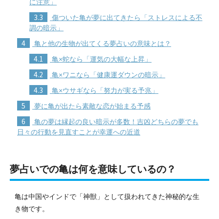
に注意」
3.3
傷ついた亀が夢に出てきたら「ストレスによる不
調の暗示」
4
亀と他の生物が出てくる夢占いの意味とは？
4.1
亀×蛇なら「運気の大幅な上昇」
4.2
亀×ワニなら「健康運ダウンの暗示」
4.3
亀×ウサギなら「努力が実る予兆」
5
夢に亀が出たら素敵な恋が始まる予感
6
亀の夢は縁起の良い暗示が多数！吉凶どちらの夢でも
日々の行動を見直すことが幸運への近道
夢占いでの亀は何を意味しているの？
亀は中国やインドで「神獣」として扱われてきた神秘的な生
き物です。