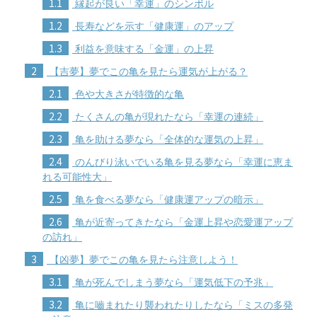
1.1
縁起が良い「幸運」のシンボル
1.2
長寿などを示す「健康運」のアップ
1.3
利益を意味する「金運」の上昇
2
【吉夢】夢でこの亀を見たら運気が上がる？
2.1
色や大きさが特徴的な亀
2.2
たくさんの亀が現れたなら「幸運の連続」
2.3
亀を助ける夢なら「全体的な運気の上昇」
2.4
のんびり泳いでいる亀を見る夢なら「幸運に恵ま
れる可能性大」
2.5
亀を食べる夢なら「健康運アップの暗示」
2.6
亀が近寄ってきたなら「金運上昇や恋愛運アップ
の訪れ」
3
【凶夢】夢でこの亀を見たら注意しよう！
3.1
亀が死んでしまう夢なら「運気低下の予兆」
3.2
亀に嚙まれたり襲われたりしたなら「ミスの多発