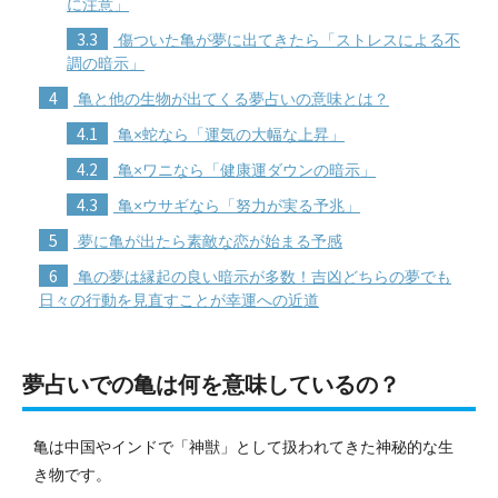
に注意」
3.3
傷ついた亀が夢に出てきたら「ストレスによる不
調の暗示」
4
亀と他の生物が出てくる夢占いの意味とは？
4.1
亀×蛇なら「運気の大幅な上昇」
4.2
亀×ワニなら「健康運ダウンの暗示」
4.3
亀×ウサギなら「努力が実る予兆」
5
夢に亀が出たら素敵な恋が始まる予感
6
亀の夢は縁起の良い暗示が多数！吉凶どちらの夢でも
日々の行動を見直すことが幸運への近道
夢占いでの亀は何を意味しているの？
亀は中国やインドで「神獣」として扱われてきた神秘的な生
き物です。