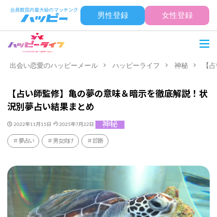
男性登録
女性登録
出会い恋愛のハッピーメール
ハッピーライフ
神秘
【占
【占い師監修】亀の夢の意味＆暗示を徹底解説！状
況別夢占い結果まとめ
神秘
2022年11月15日
2025年7月22日
夢占い
男女向け
診断