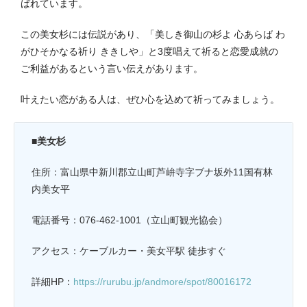
ばれています。
この美女杉には伝説があり、「美しき御山の杉よ 心あらば わ
がひそかなる祈り ききしや」と3度唱えて祈ると恋愛成就の
ご利益があるという言い伝えがあります。
叶えたい恋がある人は、ぜひ心を込めて祈ってみましょう。
■美女杉
住所：富山県中新川郡立山町芦峅寺字ブナ坂外11国有林
内美女平
電話番号：076-462-1001（立山町観光協会）
アクセス：ケーブルカー・美女平駅 徒歩すぐ
詳細HP：
https://rurubu.jp/andmore/spot/80016172