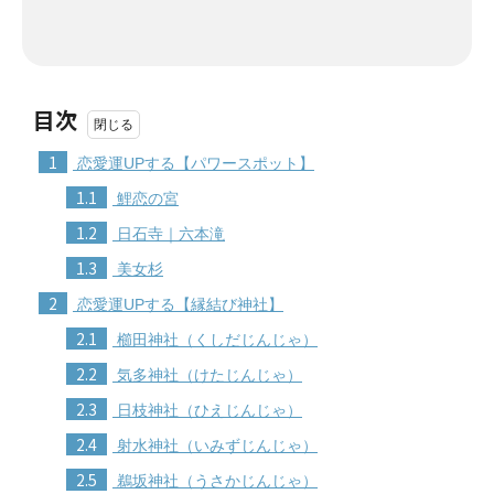
目次
1
恋愛運UPする【パワースポット】
1.1
鯉恋の宮
1.2
日石寺｜六本滝
1.3
美女杉
2
恋愛運UPする【縁結び神社】
2.1
櫛田神社（くしだじんじゃ）
2.2
気多神社（けたじんじゃ）
2.3
日枝神社（ひえじんじゃ）
2.4
射水神社（いみずじんじゃ）
2.5
鵜坂神社（うさかじんじゃ）