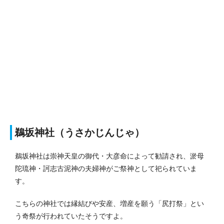
鵜坂神社（うさかじんじゃ）
鵜坂神社は崇神天皇の御代・大彦命によって勧請され、淤母
陀琉神・訶志古泥神の夫婦神がご祭神として祀られていま
す。
こちらの神社では縁結びや安産、増産を願う「尻打祭」とい
う奇祭が行われていたそうですよ。