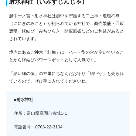
射水神社（いみずじんじゃ）
越中一ノ宮・射水神社は越中を守護する二上神・瓊瓊杵尊
（ににぎのみこと）が祀られている神社で、商売繁盛・五穀
豊穣・縁結び・みちひらき・開運厄祓などのご利益があると
されています。
境内にあるご神木「紅梅」は、ハート型の穴が空いているこ
とから縁結びパワースポットとして人気です。
「結い紐の儀」の神事にちなんだお守り「結い守」も売られ
ているので、ぜひ手に入れてくださいね。
■射水神社
住所：富山県高岡市古城1-1
電話番号：0766-22-3104