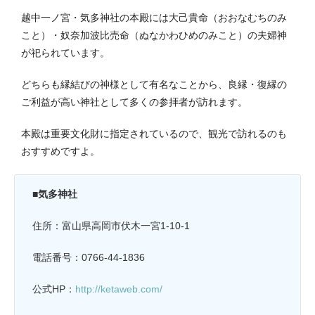
越中一ノ宮・気多神社の本殿には大己貴命（
おおなむちのみ
こと）
・奴奈加波比売命（ぬなかわひめのみこと）の夫婦神
が祀られています。
どちらも縁結びの神様として有名なことから、良縁・復縁の
ご利益が高い神社として多くの参拝者が訪れます。
本殿は重要文化財に指定されているので、観光で訪れるのも
おすすめですよ。
■気多神社
住所：富山県高岡市伏木一宮1-10-1
電話番号：0766-44-1836
公式HP：
http://ketaweb.com/