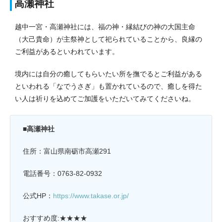
高瀬神社
越中一宮・高瀬神社には、福の神・縁結びの神の大国主命
（大己貴命）が主祭神として祀られていることから、良縁の
ご利益があるといわれています。
境内には自分の癒してもらいたい所を撫でるとご利益がある
といわれる「なでうさぎ」も置かれているので、癒しを得た
い人は祈りを込めてご加護をいただいてみてくださいね。
■高瀬神社
住所：富山県南砺市高瀬291
電話番号：0763-82-0932
公式HP：
https://www.takase.or.jp/
おすすめ度:★★★★