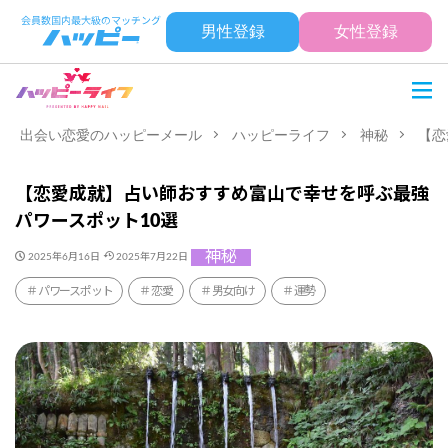
男性登録
女性登録
出会い恋愛のハッピーメール
ハッピーライフ
神秘
【恋
【恋愛成就】占い師おすすめ富山で幸せを呼ぶ最強
パワースポット10選
神秘
2025年6月16日
2025年7月22日
パワースポット
恋愛
男女向け
運勢