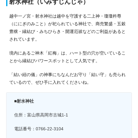
射水神社（いみずじんじゃ）
越中一ノ宮・射水神社は越中を守護する二上神・瓊瓊杵尊
（ににぎのみこと）が祀られている神社で、商売繁盛・五穀
豊穣・縁結び・みちひらき・開運厄祓などのご利益があると
されています。
境内にあるご神木「紅梅」は、ハート型の穴が空いているこ
とから縁結びパワースポットとして人気です。
「結い紐の儀」の神事にちなんだお守り「結い守」も売られ
ているので、ぜひ手に入れてくださいね。
■射水神社
住所：富山県高岡市古城1-1
電話番号：0766-22-3104