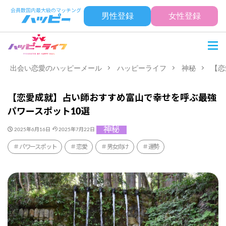
男性登録
女性登録
出会い恋愛のハッピーメール
ハッピーライフ
神秘
【恋
【恋愛成就】占い師おすすめ富山で幸せを呼ぶ最強
パワースポット10選
神秘
2025年6月16日
2025年7月22日
パワースポット
恋愛
男女向け
運勢