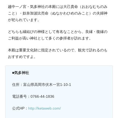
越中一ノ宮・気多神社の本殿には大己貴命（
おおなむちのみ
こと）
・奴奈加波比売命（ぬなかわひめのみこと）の夫婦神
が祀られています。
どちらも縁結びの神様として有名なことから、良縁・復縁の
ご利益が高い神社として多くの参拝者が訪れます。
本殿は重要文化財に指定されているので、観光で訪れるのも
おすすめですよ。
■気多神社
住所：富山県高岡市伏木一宮1-10-1
電話番号：0766-44-1836
公式HP：
http://ketaweb.com/