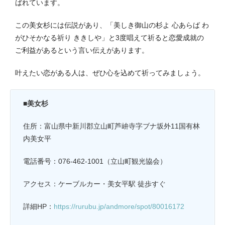
ばれています。
この美女杉には伝説があり、「美しき御山の杉よ 心あらば わ
がひそかなる祈り ききしや」と3度唱えて祈ると恋愛成就の
ご利益があるという言い伝えがあります。
叶えたい恋がある人は、ぜひ心を込めて祈ってみましょう。
■美女杉
住所：富山県中新川郡立山町芦峅寺字ブナ坂外11国有林
内美女平
電話番号：076-462-1001（立山町観光協会）
アクセス：ケーブルカー・美女平駅 徒歩すぐ
詳細HP：
https://rurubu.jp/andmore/spot/80016172