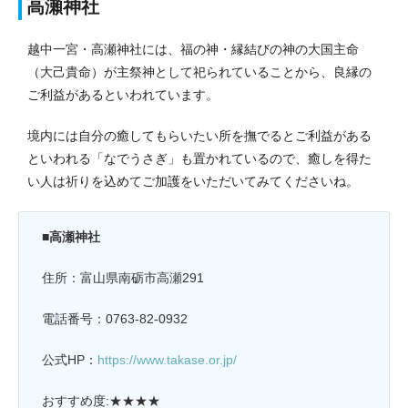
高瀬神社
越中一宮・高瀬神社には、福の神・縁結びの神の大国主命
（大己貴命）が主祭神として祀られていることから、良縁の
ご利益があるといわれています。
境内には自分の癒してもらいたい所を撫でるとご利益がある
といわれる「なでうさぎ」も置かれているので、癒しを得た
い人は祈りを込めてご加護をいただいてみてくださいね。
■高瀬神社
住所：富山県南砺市高瀬291
電話番号：0763-82-0932
公式HP：
https://www.takase.or.jp/
おすすめ度:★★★★