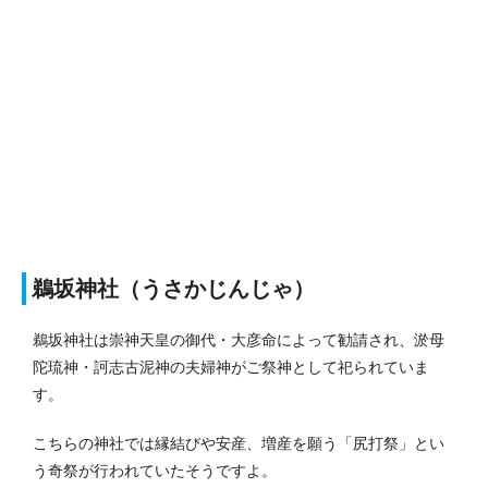
鵜坂神社（うさかじんじゃ）
鵜坂神社は崇神天皇の御代・大彦命によって勧請され、淤母
陀琉神・訶志古泥神の夫婦神がご祭神として祀られていま
す。
こちらの神社では縁結びや安産、増産を願う「尻打祭」とい
う奇祭が行われていたそうですよ。