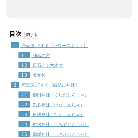
目次
1
恋愛運UPする【パワースポット】
1.1
鯉恋の宮
1.2
日石寺｜六本滝
1.3
美女杉
2
恋愛運UPする【縁結び神社】
2.1
櫛田神社（くしだじんじゃ）
2.2
気多神社（けたじんじゃ）
2.3
日枝神社（ひえじんじゃ）
2.4
射水神社（いみずじんじゃ）
2.5
鵜坂神社（うさかじんじゃ）