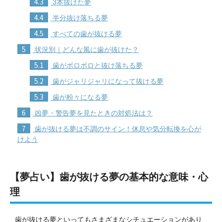
4.3
3本抜けた夢
4.4
半分抜け落ちる夢
4.5
すべての歯が抜ける夢
5
状況別｜どんな風に歯が抜けた？
5.1
歯がボロボロと抜け落ちる夢
5.2
歯がジャリジャリになって抜ける夢
5.3
歯が粉々になる夢
6
凶夢・警告夢を見たときの対処法は？
7
歯が抜ける夢は不調のサイン！休息や気分転換を心が
けよう
【夢占い】歯が抜ける夢の基本的な意味・心
理
歯が抜ける夢といってもさまざまなシチュエーションがあり