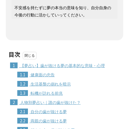
不安感を持たずに夢の本当の意味を知り、自分自身の
今後の行動に活かしていってください。
目次
1
【夢占い】歯が抜ける夢の基本的な意味・心理
1.1
健康面の忠告
1.2
生活基盤の崩れを暗示
1.3
転機が訪れる前兆
2
人物別夢占い｜誰の歯が抜けた？
2.1
自分の歯が抜ける夢
2.2
両親の歯が抜ける夢