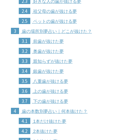
2.3
好きな人の歯が抜ける夢
2.4
祖父母の歯が抜ける夢
2.5
ペットの歯が抜ける夢
3
歯の場所別夢占い｜どこが抜けた？
3.1
前歯が抜けた夢
3.2
奥歯が抜けた夢
3.3
親知らずが抜けた夢
3.4
銀歯が抜けた夢
3.5
八重歯が抜ける夢
3.6
上の歯が抜ける夢
3.7
下の歯が抜ける夢
4
歯の本数別夢占い｜何本抜けた？
4.1
1本だけ抜けた夢
4.2
2本抜けた夢