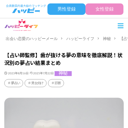
男性登録
女性登録
出会い恋愛のハッピーメール
ハッピーライフ
神秘
【占
【占い師監修】歯が抜ける夢の意味を徹底解説！状
況別の夢占い結果まとめ
神秘
2023年8月16日
2025年7月22日
夢占い
男女向け
診断