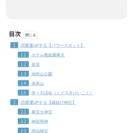
目次
1
恋愛運UPする【パワースポット】
1.1
ホテル雅叙園東京
1.2
皇居
1.3
池田山公園
1.4
高尾山
1.5
等々力渓谷（とどろきけいこく）
2
恋愛運UPする【縁結び神社】
2.1
東京大神宮
2.2
神田明神
2.3
明治神宮