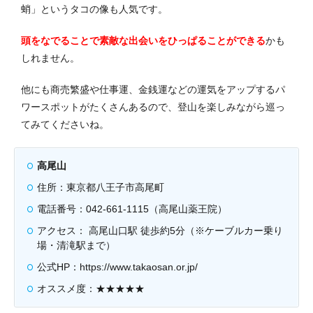
蛸」というタコの像も人気です。
頭をなでることで素敵な出会いをひっぱることができる
かも
しれません。
他にも商売繁盛や仕事運、金銭運などの運気をアップするパ
ワースポットがたくさんあるので、登山を楽しみながら巡っ
てみてくださいね。
高尾山
住所：東京都八王子市高尾町
電話番号：042-661-1115（高尾山薬王院）
アクセス： 高尾山口駅 徒歩約5分（※ケーブルカー乗り
場・清滝駅まで）
公式HP：https://www.takaosan.or.jp/
オススメ度：★★★★★