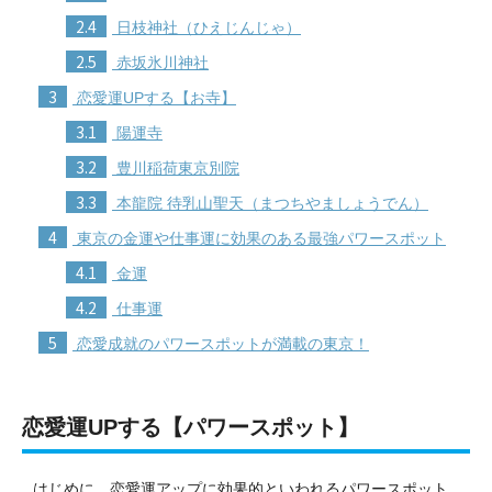
2.4
日枝神社（ひえじんじゃ）
2.5
赤坂氷川神社
3
恋愛運UPする【お寺】
3.1
陽運寺
3.2
豊川稲荷東京別院
3.3
本龍院 待乳山聖天（まつちやましょうでん）
4
東京の金運や仕事運に効果のある最強パワースポット
4.1
金運
4.2
仕事運
5
恋愛成就のパワースポットが満載の東京！
恋愛運UPする【パワースポット】
はじめに、恋愛運アップに効果的といわれるパワースポット