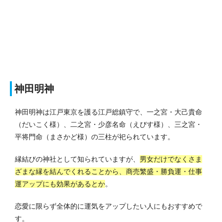
神田明神
神田明神は江戸東京を護る江戸総鎮守で、一之宮・大己貴命
（だいこく様）、二之宮・少彦名命（えびす様）、三之宮・
平将門命（まさかど様）の三柱が祀られています。
縁結びの神社として知られていますが、
男女だけでなくさま
ざまな縁を結んでくれることから、商売繁盛・勝負運・仕事
運アップにも効果があるとか
。
恋愛に限らず全体的に運気をアップしたい人にもおすすめで
す。