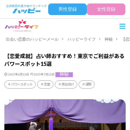
男性登録
女性登録
出会い恋愛のハッピーメール
ハッピーライフ
神秘
【恋
【恋愛成就】占い師おすすめ！東京でご利益がある
パワースポット15選
神秘
2025年6月12日
2025年7月22日
パワースポット
恋愛
男女向け
運勢