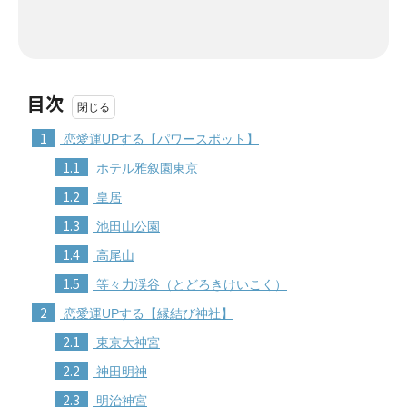
目次
1
恋愛運UPする【パワースポット】
1.1
ホテル雅叙園東京
1.2
皇居
1.3
池田山公園
1.4
高尾山
1.5
等々力渓谷（とどろきけいこく）
2
恋愛運UPする【縁結び神社】
2.1
東京大神宮
2.2
神田明神
2.3
明治神宮