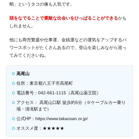
蛸」というタコの像も人気です。
頭をなでることで素敵な出会いをひっぱることができる
かも
しれません。
他にも商売繁盛や仕事運、金銭運などの運気をアップするパ
ワースポットがたくさんあるので、登山を楽しみながら巡っ
てみてくださいね。
高尾山
住所：東京都八王子市高尾町
電話番号：042-661-1115（高尾山薬王院）
アクセス： 高尾山口駅 徒歩約5分（※ケーブルカー乗り
場・清滝駅まで）
公式HP：https://www.takaosan.or.jp/
オススメ度：★★★★★