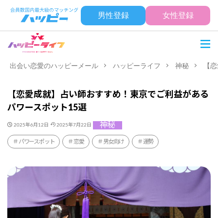
男性登録
女性登録
出会い恋愛のハッピーメール
ハッピーライフ
神秘
【恋
【恋愛成就】占い師おすすめ！東京でご利益がある
パワースポット15選
神秘
2025年6月12日
2025年7月22日
パワースポット
恋愛
男女向け
運勢