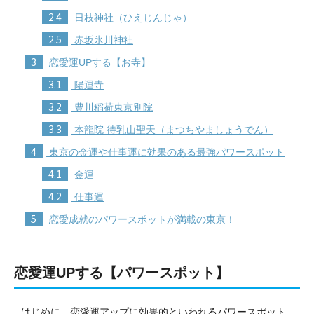
2.4
日枝神社（ひえじんじゃ）
2.5
赤坂氷川神社
3
恋愛運UPする【お寺】
3.1
陽運寺
3.2
豊川稲荷東京別院
3.3
本龍院 待乳山聖天（まつちやましょうでん）
4
東京の金運や仕事運に効果のある最強パワースポット
4.1
金運
4.2
仕事運
5
恋愛成就のパワースポットが満載の東京！
恋愛運UPする【パワースポット】
はじめに、恋愛運アップに効果的といわれるパワースポット