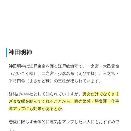
神田明神
神田明神は江戸東京を護る江戸総鎮守で、一之宮・大己貴命
（だいこく様）、二之宮・少彦名命（えびす様）、三之宮・
平将門命（まさかど様）の三柱が祀られています。
縁結びの神社として知られていますが、
男女だけでなくさま
ざまな縁を結んでくれることから、商売繁盛・勝負運・仕事
運アップにも効果があるとか
。
恋愛に限らず全体的に運気をアップしたい人にもおすすめで
す。