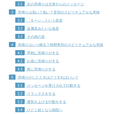
2.2
左の耳鳴りは天使からのメッセージ
3
耳鳴りは高い？低い？音別のスピリチュアルな意味
3.1
「キーン」という高音
3.2
金属音みたいな低音
3.3
その他の音
4
耳鳴りはいつ鳴る？時間帯別のスピリチュアルな意味
4.1
早朝に耳鳴りがする
4.2
お昼に耳鳴りがする
4.3
夜に耳鳴りがする
5
耳鳴りがしたときはどうすればいい？
5.1
メッセージを受け入れて行動する
5.2
リラックスをする
5.3
運気を上げる行動をする
5.4
ひどく続くなら病院へ