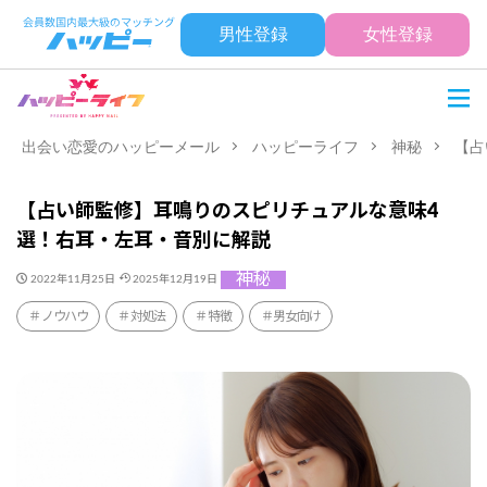
男性登録
女性登録
出会い恋愛のハッピーメール
ハッピーライフ
神秘
【占
【占い師監修】耳鳴りのスピリチュアルな意味4
選！右耳・左耳・音別に解説
神秘
2022年11月25日
2025年12月19日
ノウハウ
対処法
特徴
男女向け