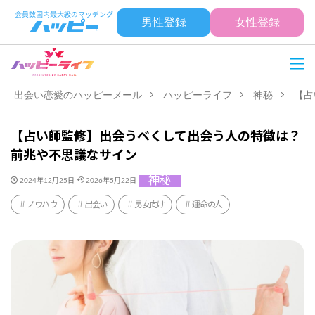
男性登録
女性登録
出会い恋愛のハッピーメール
ハッピーライフ
神秘
【占
【占い師監修】出会うべくして出会う人の特徴は？
前兆や不思議なサイン
神秘
2024年12月25日
2026年5月22日
ノウハウ
出会い
男女向け
運命の人