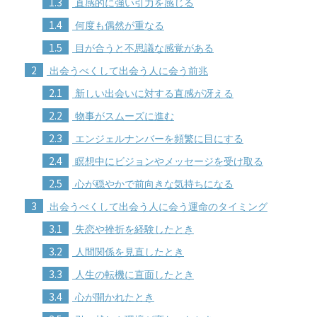
1.3
直感的に強い引力を感じる
1.4
何度も偶然が重なる
1.5
目が合うと不思議な感覚がある
2
出会うべくして出会う人に会う前兆
2.1
新しい出会いに対する直感が冴える
2.2
物事がスムーズに進む
2.3
エンジェルナンバーを頻繁に目にする
2.4
瞑想中にビジョンやメッセージを受け取る
2.5
心が穏やかで前向きな気持ちになる
3
出会うべくして出会う人に会う運命のタイミング
3.1
失恋や挫折を経験したとき
3.2
人間関係を見直したとき
3.3
人生の転機に直面したとき
3.4
心が開かれたとき