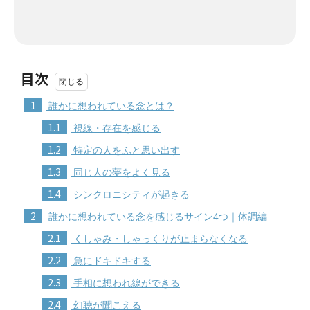
目次
1
誰かに想われている念とは？
1.1
視線・存在を感じる
1.2
特定の人をふと思い出す
1.3
同じ人の夢をよく見る
1.4
シンクロニシティが起きる
2
誰かに想われている念を感じるサイン4つ｜体調編
2.1
くしゃみ・しゃっくりが止まらなくなる
2.2
急にドキドキする
2.3
手相に想われ線ができる
2.4
幻聴が聞こえる