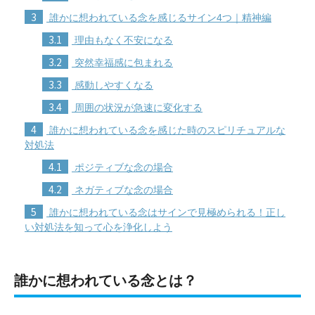
3
誰かに想われている念を感じるサイン4つ｜精神編
3.1
理由もなく不安になる
3.2
突然幸福感に包まれる
3.3
感動しやすくなる
3.4
周囲の状況が急速に変化する
4
誰かに想われている念を感じた時のスピリチュアルな
対処法
4.1
ポジティブな念の場合
4.2
ネガティブな念の場合
5
誰かに想われている念はサインで見極められる！正し
い対処法を知って心を浄化しよう
誰かに想われている念とは？