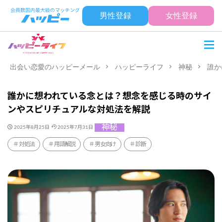
男性登録
女性登録
出会い恋愛のハッピーメール
ハッピーライフ
神秘
誰か
誰かに想われている念とは？想念を感じる時のサイ
ンやスピリチュアルな対処法を解説
神秘
2025年8月25日
2025年7月31日
対処法
用語解説
男女向け
診断