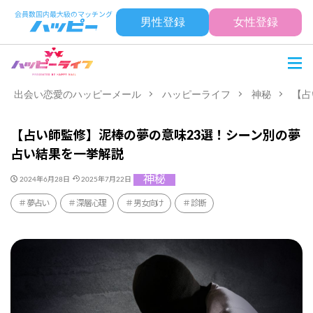
男性登録
女性登録
出会い恋愛のハッピーメール
ハッピーライフ
神秘
【占
【占い師監修】泥棒の夢の意味23選！シーン別の夢
占い結果を一挙解説
神秘
2024年6月28日
2025年7月22日
夢占い
深層心理
男女向け
診断