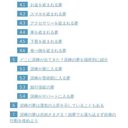
4.1
お金を盗まれる夢
4.2
スマホを盗まれる夢
4.3
アクセサリーを盗まれる夢
4.4
車を盗まれる夢
4.5
下着を盗まれる夢
4.6
食べ物を盗まれる夢
5
どこに泥棒が出てきた？泥棒の夢を場所別に紹介
5.1
泥棒が家に入る夢
5.2
泥棒が美術館に入る夢
5.3
銀行強盗の夢
5.4
泥棒がデパートに入る夢
6
泥棒の夢は運気の上昇を示していることもある
7
泥棒の夢は吉凶さまざま！凶夢でも落ち込まず自身の
行動を改めよう