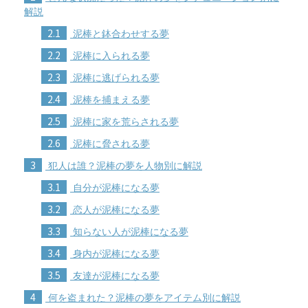
解説
2.1
泥棒と鉢合わせする夢
2.2
泥棒に入られる夢
2.3
泥棒に逃げられる夢
2.4
泥棒を捕まえる夢
2.5
泥棒に家を荒らされる夢
2.6
泥棒に脅される夢
3
犯人は誰？泥棒の夢を人物別に解説
3.1
自分が泥棒になる夢
3.2
恋人が泥棒になる夢
3.3
知らない人が泥棒になる夢
3.4
身内が泥棒になる夢
3.5
友達が泥棒になる夢
4
何を盗まれた？泥棒の夢をアイテム別に解説