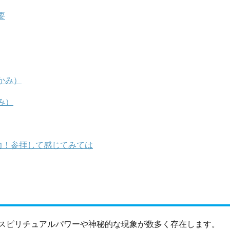
要
かみ）
み）
力！参拝して感じてみては
スピリチュアルパワーや神秘的な現象が数多く存在します。