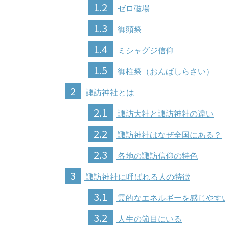
1.2
ゼロ磁場
1.3
御頭祭
1.4
ミシャグジ信仰
1.5
御柱祭（おんばしらさい）
2
諏訪神社とは
2.1
諏訪大社と諏訪神社の違い
2.2
諏訪神社はなぜ全国にある？
2.3
各地の諏訪信仰の特色
3
諏訪神社に呼ばれる人の特徴
3.1
霊的なエネルギーを感じやす
3.2
人生の節目にいる