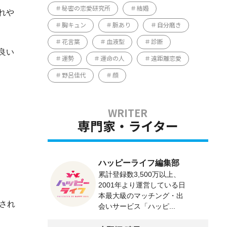
秘密の恋愛研究所
結婚
れや
胸キュン
脈あり
自分磨き
花言葉
血液型
診断
良い
運勢
運命の人
遠距離恋愛
野呂佳代
顔
専門家・ライター
ハッピーライフ編集部
累計登録数3,500万以上、
2001年より運営している日
本最大級のマッチング・出
され
会いサービス「ハッピ...