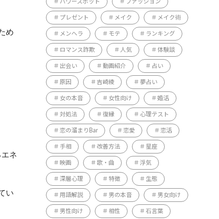
パワースポット
ファッション
プレゼント
メイク
メイク術
ため
メンヘラ
モテ
ランキング
ロマンス詐欺
人気
体験談
出会い
動画紹介
占い
原因
吉崎綾
夢占い
女の本音
女性向け
婚活
対処法
復縁
心理テスト
恋の溜まりBar
恋愛
恋活
手相
改善方法
星座
るエネ
映画
歌・曲
浮気
深層心理
特徴
生態
てい
用語解説
男の本音
男女向け
男性向け
相性
石言葉