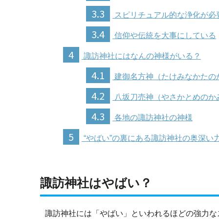
3.3
スピリチュアル的な浄化が必
3.4
信仰や伝統を大事にしている
4
諏訪神社にはなんの神様がいる？
4.1
建御名方神（たけみなかたの
4.2
八坂刀売神（やさかとめのか
4.3
各地の諏訪神社の神様
5
“やばい”の裏にある諏訪神社の奥深い
諏訪神社はやばい？
諏訪神社には「やばい」といわれるほどの強力な