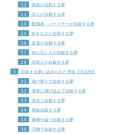
2.2
家族が自殺する夢
2.3
恋人が自殺する夢
2.4
配偶者・パートナーが自殺する夢
2.5
好きな人が自殺する夢
2.6
友達が自殺する夢
2.7
知らない人が自殺する夢
2.8
芸能人が自殺する夢
3
自殺する夢に込められた意味【方法別】
3.1
飛び降りて自殺する夢
3.2
電車に飛び込んで自殺する夢
3.3
首吊り自殺する夢
3.4
拳銃自殺する夢
3.5
毒物や薬で自殺する夢
3.6
刃物で自殺する夢