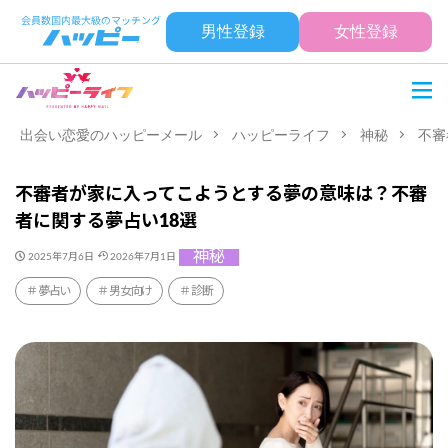
男性登録
女性登録
出会い恋愛のハッピーメール
ハッピーライフ
神秘
不審
不審者が家に入ってこようとする夢の意味は？不審
者に関する夢占い18選
神秘
2025年7月6日
2026年7月1日
夢占い
男女向け
診断