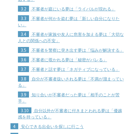
3.2
不審者が庭にいる夢は「ライバルが現れる」
3.3
不審者が何かを盗む夢は「新しい自分になりた
い」
3.4
不審者が家族や友人に危害を加える夢は「大切な
人との関係への不安」
3.5
不審者を警察に突き出す夢は「悩みが解決する」
3.6
不審者に覗かれる夢は「秘密がバレる」
3.7
不審者と話す夢は「ネガティブになっている」
3.8
自分が不審者扱いされる夢は「不満が溜まってい
る」
3.9
知り合いが不審者だった夢は「相手のことが苦
手」
3.10
自分以外が不審者に付きまとわれる夢は「優越
感を持っている」
4
安心できる出会いを探しに行こう