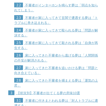
2.2
不審者がインターホンを鳴らす夢は「弱点を知ら
れてしまう」
2.3
不審者が家に入ってきて玄関で遭遇する夢は「ト
ラブルに巻き込まれる」
2.4
不審者が家に入ってきて殴られる夢は「問題が解
決する」
2.5
不審者が家に入ってきて殺される夢は「自身が再
生する」
2.6
家に入ってきた不審者から逃げる夢は「人間関係
の不安が解消される」
2.7
家に入ってきた不審者を追いかける夢は「問題と
向き合えている」
2.8
家に入ってきた不審者を捕まえる夢は「運気の上
昇」
3
【状況別】不審者が出てくる夢の意味10選
3.1
不審者に付きまとわれる夢は「対人トラブルに遭
遇する」