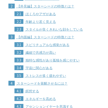
2
【外見編】スターシードの特徴とは？
2.1
ほくろやアザがある
2.2
年齢より若く見える
2.3
スタイルが良くきれいな顔をしている
3
【内面編】スターシードの特徴とは？
3.1
スピリチュアルな感覚がある
3.2
繊細で共感力が高い
3.3
独特な感性があり孤独を感じやすい
3.4
宇宙に関心がある
3.5
ストレスが多く疲れやすい
4
スターシードを覚醒させるには？
4.1
瞑想する
4.2
エネルギーを高める
4.3
アセンションイヤーを意識する