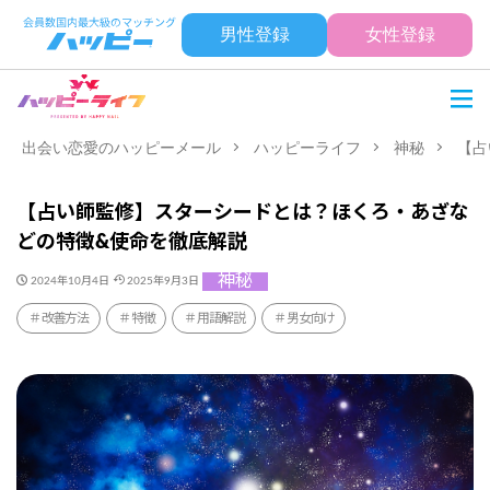
男性登録
女性登録
出会い恋愛のハッピーメール
ハッピーライフ
神秘
【占
【占い師監修】スターシードとは？ほくろ・あざな
どの特徴&使命を徹底解説
神秘
2024年10月4日
2025年9月3日
改善方法
特徴
用語解説
男女向け