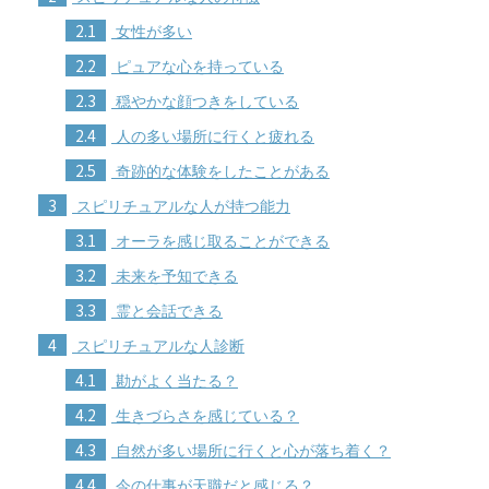
2.1
女性が多い
2.2
ピュアな心を持っている
2.3
穏やかな顔つきをしている
2.4
人の多い場所に行くと疲れる
2.5
奇跡的な体験をしたことがある
3
スピリチュアルな人が持つ能力
3.1
オーラを感じ取ることができる
3.2
未来を予知できる
3.3
霊と会話できる
4
スピリチュアルな人診断
4.1
勘がよく当たる？
4.2
生きづらさを感じている？
4.3
自然が多い場所に行くと心が落ち着く？
4.4
今の仕事が天職だと感じる？