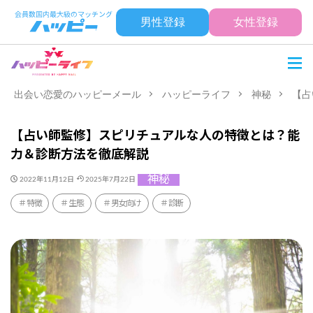
男性登録
女性登録
出会い恋愛のハッピーメール
ハッピーライフ
神秘
【占
【占い師監修】スピリチュアルな人の特徴とは？能
力＆診断方法を徹底解説
神秘
2022年11月12日
2025年7月22日
特徴
生態
男女向け
診断