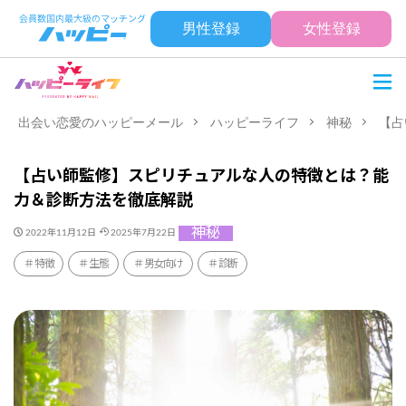
男性登録
女性登録
出会い恋愛のハッピーメール
ハッピーライフ
神秘
【占
【占い師監修】スピリチュアルな人の特徴とは？能
力＆診断方法を徹底解説
神秘
2022年11月12日
2025年7月22日
特徴
生態
男女向け
診断