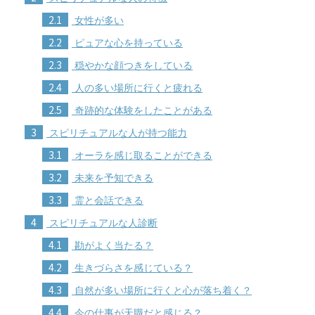
2.1
女性が多い
2.2
ピュアな心を持っている
2.3
穏やかな顔つきをしている
2.4
人の多い場所に行くと疲れる
2.5
奇跡的な体験をしたことがある
3
スピリチュアルな人が持つ能力
3.1
オーラを感じ取ることができる
3.2
未来を予知できる
3.3
霊と会話できる
4
スピリチュアルな人診断
4.1
勘がよく当たる？
4.2
生きづらさを感じている？
4.3
自然が多い場所に行くと心が落ち着く？
4.4
今の仕事が天職だと感じる？