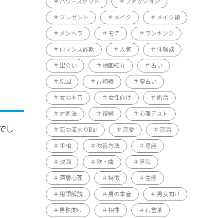
パワースポット
ファッション
プレゼント
メイク
メイク術
メンヘラ
モテ
ランキング
ロマンス詐欺
人気
体験談
出会い
動画紹介
占い
原因
吉崎綾
夢占い
女の本音
女性向け
婚活
対処法
復縁
心理テスト
でし
恋の溜まりBar
恋愛
恋活
手相
改善方法
星座
映画
歌・曲
浮気
深層心理
特徴
生態
用語解説
男の本音
男女向け
男性向け
相性
石言葉