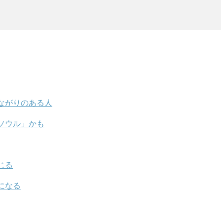
ながりのある人
ソウル」かも
じる
になる