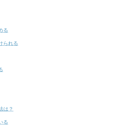
める
けられる
る
法は？
いる