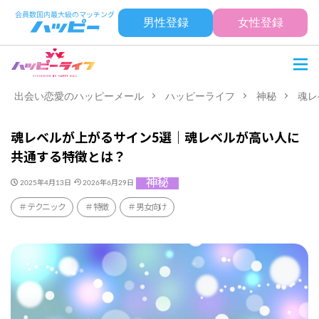
男性登録
女性登録
出会い恋愛のハッピーメール
ハッピーライフ
神秘
魂レ
魂レベルが上がるサイン5選｜魂レベルが高い人に
共通する特徴とは？
神秘
2025年4月13日
2026年6月29日
テクニック
特徴
男女向け