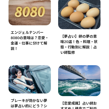
エンジェルナンバー
【夢占い】卵の夢の意
8080の意味は？恋愛・
味20選！色・料理・状
金運・仕事に分けて解
態・行動別に解説｜占
説！
い師監修
ブレーキが効かない夢
【恋愛成就】占い師お
は夢占い的にどう？シ
すすめ！徳島でご利益