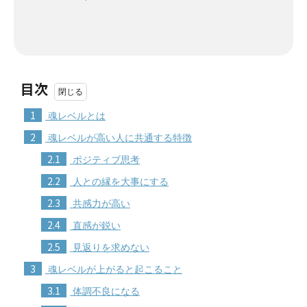
目次
1
魂レベルとは
2
魂レベルが高い人に共通する特徴
2.1
ポジティブ思考
2.2
人との縁を大事にする
2.3
共感力が高い
2.4
直感が鋭い
2.5
見返りを求めない
3
魂レベルが上がると起こること
3.1
体調不良になる