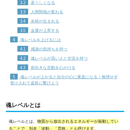
3.2
若々しくなる
3.3
人間関係が変わる
3.4
余裕が生まれる
3.5
金運が上昇する
4
魂レベルを上げるには
4.1
感謝の気持ちを持つ
4.2
魂レベルが高い人と交流を持つ
4.3
前向きな言動を心がける
5
魂レベルが上がると自分の心に素直になる！無理せず
受け入れて成長に繋げよう
魂レベルとは
魂レベルとは、
物質から放出されるエネルギーが振動してい
ることで、別名「波動」「霊格」とも呼びます
。