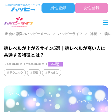
男性登録
女性登録
出会い恋愛のハッピーメール
ハッピーライフ
神秘
魂レ
魂レベルが上がるサイン5選｜魂レベルが高い人に
共通する特徴とは？
神秘
2025年4月13日
2026年6月29日
テクニック
特徴
男女向け