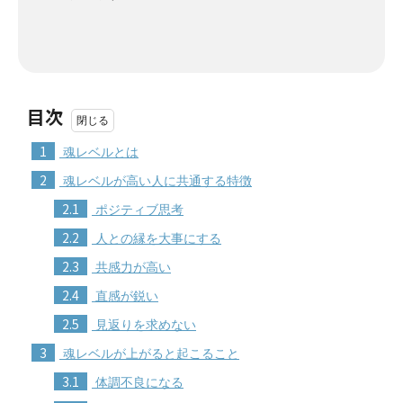
目次
1
魂レベルとは
2
魂レベルが高い人に共通する特徴
2.1
ポジティブ思考
2.2
人との縁を大事にする
2.3
共感力が高い
2.4
直感が鋭い
2.5
見返りを求めない
3
魂レベルが上がると起こること
3.1
体調不良になる