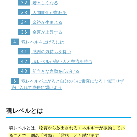
3.2
若々しくなる
3.3
人間関係が変わる
3.4
余裕が生まれる
3.5
金運が上昇する
4
魂レベルを上げるには
4.1
感謝の気持ちを持つ
4.2
魂レベルが高い人と交流を持つ
4.3
前向きな言動を心がける
5
魂レベルが上がると自分の心に素直になる！無理せず
受け入れて成長に繋げよう
魂レベルとは
魂レベルとは、
物質から放出されるエネルギーが振動してい
ることで、別名「波動」「霊格」とも呼びます
。