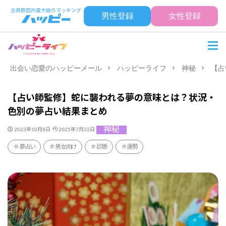
男性登録
女性登録
出会い恋愛のハッピーメール
ハッピーライフ
神秘
【占
【占い師監修】蛇に襲われる夢の意味とは？状況・
色別の夢占い結果まとめ
神秘
2023年10月8日
2025年7月22日
夢占い
男女向け
診断
運勢