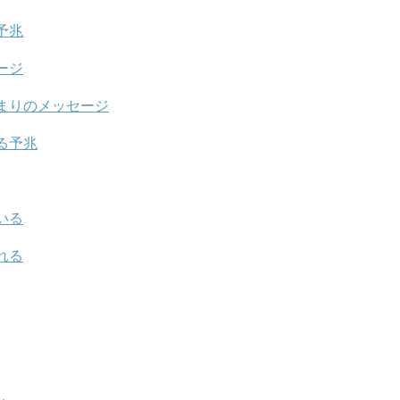
予兆
ージ
まりのメッセージ
る予兆
いる
れる