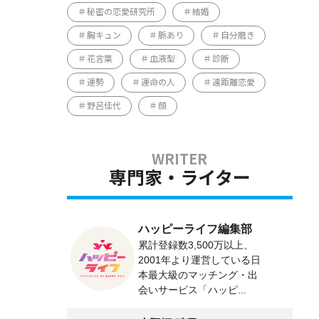
秘密の恋愛研究所
結婚
胸キュン
脈あり
自分磨き
花言葉
血液型
診断
運勢
運命の人
遠距離恋愛
野呂佳代
顔
専門家・ライター
ハッピーライフ編集部
累計登録数3,500万以上、
2001年より運営している日
本最大級のマッチング・出
会いサービス「ハッピ...