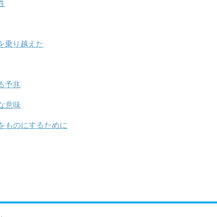
性
を乗り越えた
る予兆
な意味
をものにするために