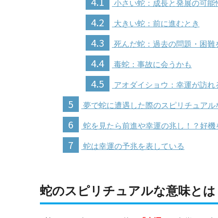
4.1
小さい蛇：成長と発展の可能
4.2
大きい蛇：前に進むとき
4.3
死んだ蛇：過去の問題・困難
4.4
毒蛇：事故に会うかも
4.5
アオダイショウ：幸運が訪れ
5
夢で蛇に遭遇した際のスピリチュアル
6
蛇を見たら前進や幸運の兆し！？好機
7
蛇は幸運の予兆を表している
蛇のスピリチュアルな意味とは