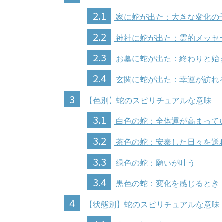
2.1
家に蛇が出た：大きな変化の
2.2
神社に蛇が出た：霊的メッセ
2.3
お墓に蛇が出た：終わりと始
2.4
玄関に蛇が出た：幸運が訪れ
3
【色別】蛇のスピリチュアルな意味
3.1
白色の蛇：全体運が高まって
3.2
茶色の蛇：安泰した日々を送
3.3
緑色の蛇：願いが叶う
3.4
黒色の蛇：変化を感じるとき
4
【状態別】蛇のスピリチュアルな意味