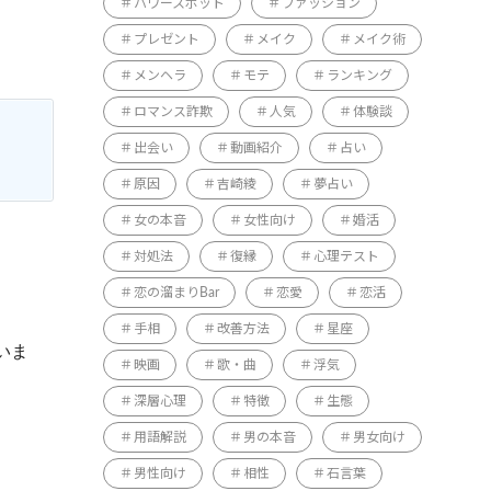
パワースポット
ファッション
プレゼント
メイク
メイク術
メンヘラ
モテ
ランキング
ロマンス詐欺
人気
体験談
出会い
動画紹介
占い
原因
吉崎綾
夢占い
女の本音
女性向け
婚活
対処法
復縁
心理テスト
恋の溜まりBar
恋愛
恋活
手相
改善方法
星座
いま
映画
歌・曲
浮気
深層心理
特徴
生態
用語解説
男の本音
男女向け
男性向け
相性
石言葉