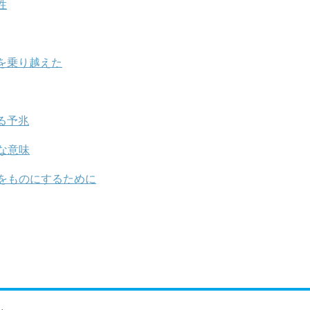
性
を乗り越えた
る予兆
な意味
をものにするために