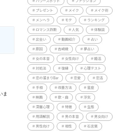
パワースポット
ファッション
プレゼント
メイク
メイク術
メンヘラ
モテ
ランキング
ロマンス詐欺
人気
体験談
出会い
動画紹介
占い
原因
吉崎綾
夢占い
女の本音
女性向け
婚活
対処法
復縁
心理テスト
恋の溜まりBar
恋愛
恋活
手相
改善方法
星座
いま
映画
歌・曲
浮気
深層心理
特徴
生態
用語解説
男の本音
男女向け
男性向け
相性
石言葉