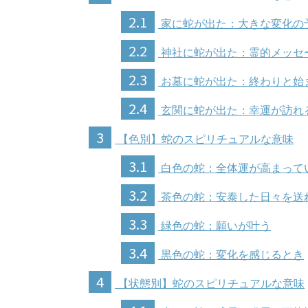
2.1
家に蛇が出た：大きな変化の
2.2
神社に蛇が出た：霊的メッセ
2.3
お墓に蛇が出た：終わりと始
2.4
玄関に蛇が出た：幸運が訪れ
3
【色別】蛇のスピリチュアルな意味
3.1
白色の蛇：全体運が高まって
3.2
茶色の蛇：安泰した日々を送
3.3
緑色の蛇：願いが叶う
3.4
黒色の蛇：変化を感じるとき
4
【状態別】蛇のスピリチュアルな意味