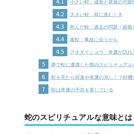
4.1
小さい蛇：成長と発展の可能
4.2
大きい蛇：前に進むとき
4.3
死んだ蛇：過去の問題・困難
4.4
毒蛇：事故に会うかも
4.5
アオダイショウ：幸運が訪れ
5
夢で蛇に遭遇した際のスピリチュアル
6
蛇を見たら前進や幸運の兆し！？好機
7
蛇は幸運の予兆を表している
蛇のスピリチュアルな意味とは