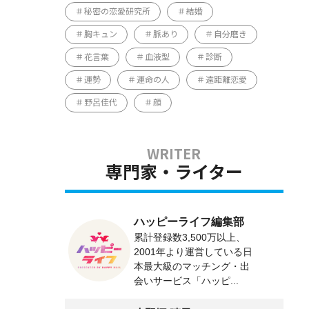
秘密の恋愛研究所
結婚
胸キュン
脈あり
自分磨き
花言葉
血液型
診断
運勢
運命の人
遠距離恋愛
野呂佳代
顔
専門家・ライター
ハッピーライフ編集部
累計登録数3,500万以上、
2001年より運営している日
本最大級のマッチング・出
会いサービス「ハッピ...