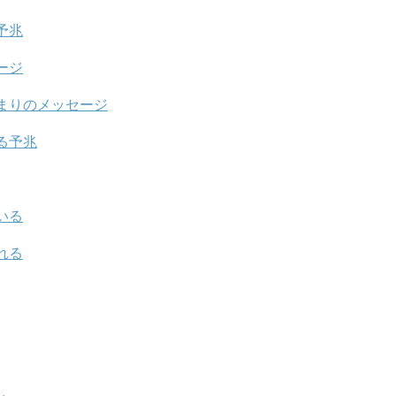
予兆
ージ
まりのメッセージ
る予兆
いる
れる