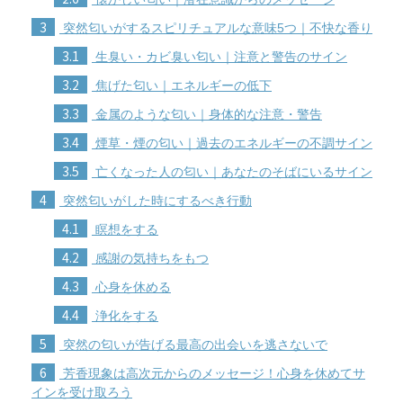
3
突然匂いがするスピリチュアルな意味5つ｜不快な香り
3.1
生臭い・カビ臭い匂い｜注意と警告のサイン
3.2
焦げた匂い｜エネルギーの低下
3.3
金属のような匂い｜身体的な注意・警告
3.4
煙草・煙の匂い｜過去のエネルギーの不調サイン
3.5
亡くなった人の匂い｜あなたのそばにいるサイン
4
突然匂いがした時にするべき行動
4.1
瞑想をする
4.2
感謝の気持ちをもつ
4.3
心身を休める
4.4
浄化をする
5
突然の匂いが告げる最高の出会いを逃さないで
6
芳香現象は高次元からのメッセージ！心身を休めてサ
インを受け取ろう