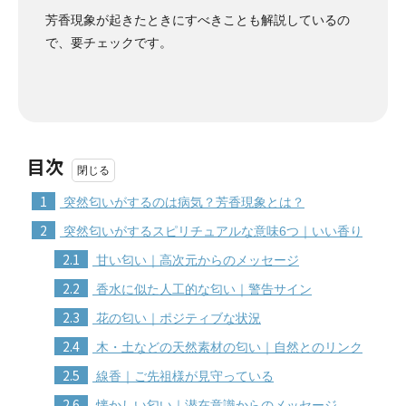
芳香現象が起きたときにすべきことも解説しているの
で、要チェックです。
目次
1
突然匂いがするのは病気？芳香現象とは？
2
突然匂いがするスピリチュアルな意味6つ｜いい香り
2.1
甘い匂い｜高次元からのメッセージ
2.2
香水に似た人工的な匂い｜警告サイン
2.3
花の匂い｜ポジティブな状況
2.4
木・土などの天然素材の匂い｜自然とのリンク
2.5
線香｜ご先祖様が見守っている
2.6
懐かしい匂い｜潜在意識からのメッセージ