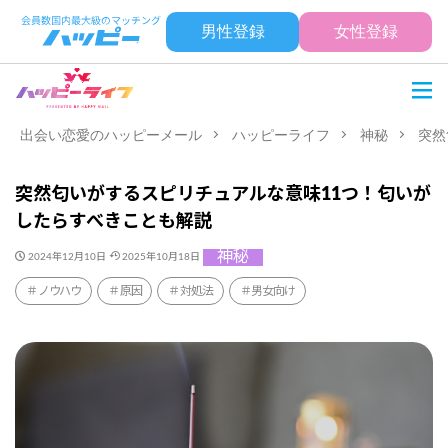
男性登録
女性登録
出会い恋愛のハッピーメール
ハッピーライフ
神秘
突然
突然匂いがするスピリチュアルな意味11つ！匂いが
したらすべきことも解説
神秘
2024年12月10日
2025年10月18日
ノウハウ
原因
対処法
男女向け