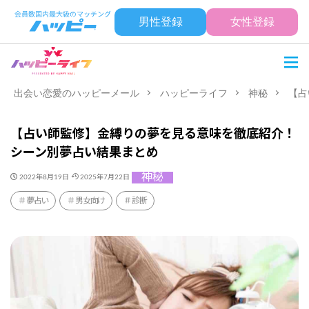
男性登録
女性登録
出会い恋愛のハッピーメール
ハッピーライフ
神秘
【占
【占い師監修】金縛りの夢を見る意味を徹底紹介！
シーン別夢占い結果まとめ
神秘
2022年8月19日
2025年7月22日
夢占い
男女向け
診断