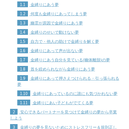
1.1
金縛りにあう夢
1.2
何度も金縛りにあってしまう夢
1.3
幽霊が原因で金縛りにあう夢
1.4
金縛りのせいで動けない夢
1.5
自力で・他人の助けで金縛りを解く夢
1.6
金縛りにあって声が出ない夢
1.7
金縛りにあう自分を見ている(幽体離脱)の夢
1.8
首を絞められながら金縛りにあう夢
1.9
金縛りにあって押さえつけられる・引っ張られる
夢
1.10
金縛りにあっているのに誰にも気づかれない夢
1.11
金縛りにあい子どもがでてくる夢
2
安心できるパートナーを見つけて金縛りの夢から卒業
しよう
3
金縛りの夢を見ないためにストレスフリー＆規則正し