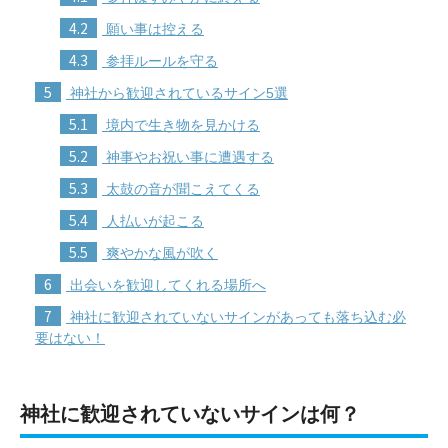
4.2
願い事は控える
4.3
参拝ルールを守る
5
神社から歓迎されているサイン5選
5.1
境内で生き物を見かける
5.2
神事やお祝い事に遭遇する
5.3
太鼓の音が聞こえてくる
5.4
人払いが起こる
5.5
爽やかな風が吹く
6
出会いを歓迎してくれる場所へ
7
神社に歓迎されていないサインがあっても落ち込む必
要はない！
神社に歓迎されていないサインは何？