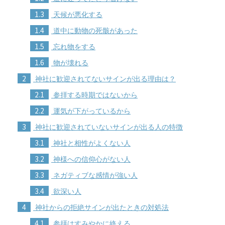
1.3
天候が悪化する
1.4
道中に動物の死骸があった
1.5
忘れ物をする
1.6
物が壊れる
2
神社に歓迎されてないサインが出る理由は？
2.1
参拝する時期ではないから
2.2
運気が下がっているから
3
神社に歓迎されていないサインが出る人の特徴
3.1
神社と相性がよくない人
3.2
神様への信仰心がない人
3.3
ネガティブな感情が強い人
3.4
欲深い人
4
神社からの拒絶サインが出たときの対処法
4.1
参拝はすみやかに終える