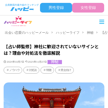
男性登録
女性登録
出会い恋愛のハッピーメール
ハッピーライフ
神秘
【占
【占い師監修】神社に歓迎されていないサインと
は？理由や対処法を徹底解説
神秘
2024年10月7日
2025年11月27日
ノウハウ
対処法
特徴
男女向け