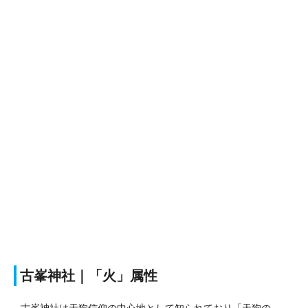
古峯神社｜「火」属性
古峯神社は天狗信仰の中心地として知られており「天狗の