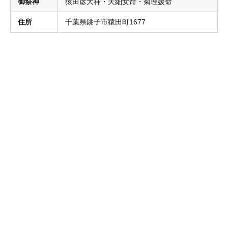
御祭神
猿田彦大神・天細女命・菊理媛命
住所
千葉県銚子市猿田町1677