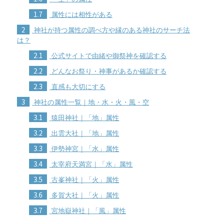
1.7
属性には相性がある
2
神社が持つ属性の調べ方や縁のある神社のサーチ法
は？
2.1
公式サイトで由緒や御祭神を確認する
2.2
どんなお祭り・神事があるか確認する
2.3
直感も大切にする
3
神社の属性一覧｜地・水・火・風・空
3.1
猿田神社｜「地」属性
3.2
出雲大社｜「地」属性
3.3
伊勢神宮｜「水」属性
3.4
太宰府天満宮｜「水」属性
3.5
古峯神社｜「火」属性
3.6
多賀大社｜「火」属性
3.7
宮地嶽神社｜「風」属性