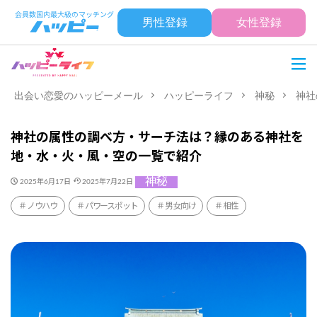
男性登録
女性登録
出会い恋愛のハッピーメール
ハッピーライフ
神秘
神社
神社の属性の調べ方・サーチ法は？縁のある神社を
地・水・火・風・空の一覧で紹介
神秘
2025年6月17日
2025年7月22日
ノウハウ
パワースポット
男女向け
相性