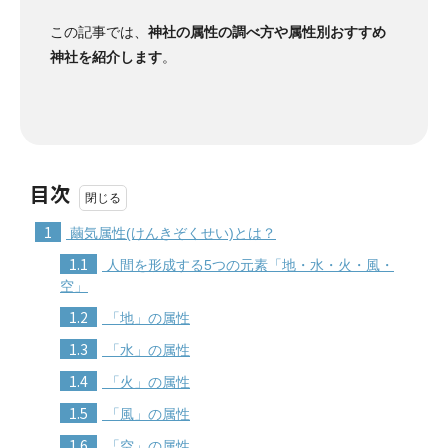
この記事では、
神社の属性の調べ方や属性別おすすめ
神社を紹介します
。
目次
1
繭気属性(けんきぞくせい)とは？
1.1
人間を形成する5つの元素「地・水・火・風・
空」
1.2
「地」の属性
1.3
「水」の属性
1.4
「火」の属性
1.5
「風」の属性
1.6
「空」の属性