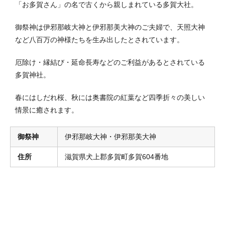
「お多賀さん」の名で古くから親しまれている多賀大社。
御祭神は伊邪那岐大神と伊邪那美大神のご夫婦で、天照大神
など八百万の神様たちを生み出したとされています。
厄除け・縁結び・延命長寿などのご利益があるとされている
多賀神社。
春にはしだれ桜、秋には奥書院の紅葉など四季折々の美しい
情景に癒されます。
御祭神
伊邪那岐大神・伊邪那美大神
住所
滋賀県犬上郡多賀町多賀604番地