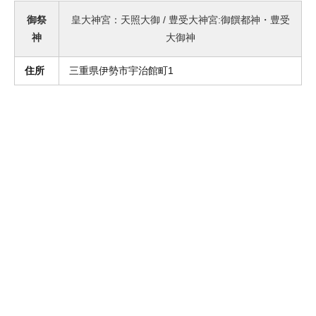
御祭
皇大神宮：天照大御 / 豊受大神宮:御饌都神・豊受
神
大御神
住所
三重県伊勢市宇治館町1