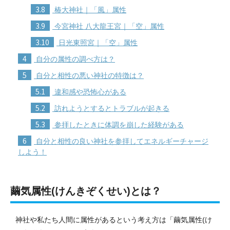
3.8
椿大神社｜「風」属性
3.9
今宮神社 八大龍王宮｜「空」属性
3.10
日光東照宮｜「空」属性
4
自分の属性の調べ方は？
5
自分と相性の悪い神社の特徴は？
5.1
違和感や恐怖心がある
5.2
訪れようとするとトラブルが起きる
5.3
参拝したときに体調を崩した経験がある
6
自分と相性の良い神社を参拝してエネルギーチャージ
しよう！
繭気属性(けんきぞくせい)とは？
神社や私たち人間に属性があるという考え方は「繭気属性(け