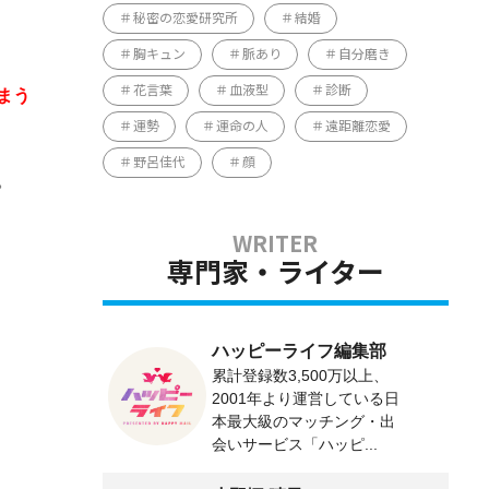
秘密の恋愛研究所
結婚
胸キュン
脈あり
自分磨き
花言葉
血液型
診断
まう
運勢
運命の人
遠距離恋愛
野呂佳代
顔
。
専門家・ライター
ハッピーライフ編集部
累計登録数3,500万以上、
2001年より運営している日
本最大級のマッチング・出
会いサービス「ハッピ...