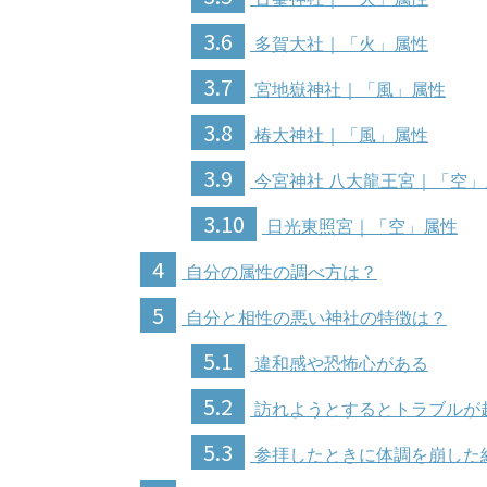
3.6
多賀大社｜「火」属性
3.7
宮地嶽神社｜「風」属性
3.8
椿大神社｜「風」属性
3.9
今宮神社 八大龍王宮｜「空」
3.10
日光東照宮｜「空」属性
4
自分の属性の調べ方は？
5
自分と相性の悪い神社の特徴は？
5.1
違和感や恐怖心がある
5.2
訪れようとするとトラブルが
5.3
参拝したときに体調を崩した