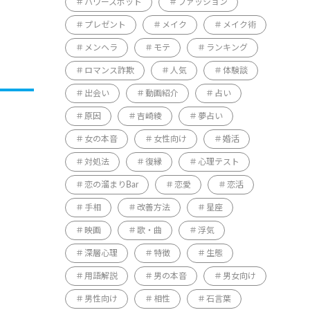
パワースポット
ファッション
プレゼント
メイク
メイク術
メンヘラ
モテ
ランキング
ロマンス詐欺
人気
体験談
出会い
動画紹介
占い
原因
吉崎綾
夢占い
女の本音
女性向け
婚活
対処法
復縁
心理テスト
恋の溜まりBar
恋愛
恋活
手相
改善方法
星座
映画
歌・曲
浮気
深層心理
特徴
生態
用語解説
男の本音
男女向け
男性向け
相性
石言葉