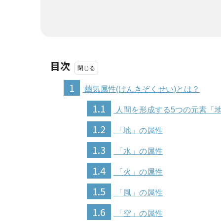
目次
1
繭気属性(けんきぞくせい)とは？
1.1
人間を形成する5つの元素「
1.2
「地」の属性
1.3
「水」の属性
1.4
「火」の属性
1.5
「風」の属性
1.6
「空」の属性