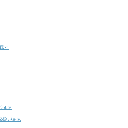
属性
起きる
経験がある