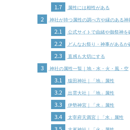
1.7
属性には相性がある
2
神社が持つ属性の調べ方や縁のある神
2.1
公式サイトで由緒や御祭神を
2.2
どんなお祭り・神事があるか
2.3
直感も大切にする
3
神社の属性一覧｜地・水・火・風・空
3.1
猿田神社｜「地」属性
3.2
出雲大社｜「地」属性
3.3
伊勢神宮｜「水」属性
3.4
太宰府天満宮｜「水」属性
3.5
古峯神社｜「火」属性