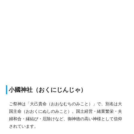
小國神社（おくにじんじゃ）
ご祭神は「大己貴命（おおなむちのみこと）」で、別名は大
国主命（おおくにぬしのみこと）。国土経営・緒業繁栄・夫
婦和合・縁結び・厄除けなど、御神徳の高い神様として信仰
されています。