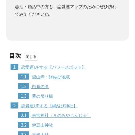
恋活・婚活中の方も、恋愛運アップのためにぜひ訪れ
てみてくださいね。
目次
1
恋愛運UPする【パワースポット】
1.1
舘山寺・縁結び地蔵
1.2
白糸の滝
1.3
夢の吊り橋
2
恋愛運UPする【縁結び神社】
2.1
来宮神社（きのみやじんじゃ）
2.2
伊豆山神社
2.3
三嶋大社