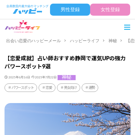
男性登録
女性登録
出会い恋愛のハッピーメール
ハッピーライフ
神秘
【恋
【恋愛成就】占い師おすすめ静岡で運気UPの強力
パワースポット9選
神秘
2025年6月16日
2025年7月22日
パワースポット
恋愛
男女向け
運勢