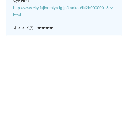
公式HP：
http://www.city.fujinomiya.lg.jp/kankou/llti2b00000018ez.
html
オススメ度：★★★★