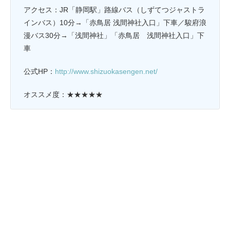
アクセス：JR「静岡駅」路線バス（しずてつジャストラ
インバス）10分→「
赤鳥居 浅間神社入口」下車／駿府浪
漫バス
30分→
「浅間神社」「赤鳥居 浅間神社入口」下
車
公式HP：
http://www.shizuokasengen.net/
オススメ度：★★★★★