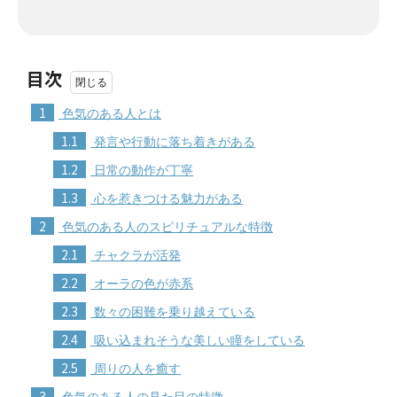
目次
1
色気のある人とは
1.1
発言や行動に落ち着きがある
1.2
日常の動作が丁寧
1.3
心を惹きつける魅力がある
2
色気のある人のスピリチュアルな特徴
2.1
チャクラが活発
2.2
オーラの色が赤系
2.3
数々の困難を乗り越えている
2.4
吸い込まれそうな美しい瞳をしている
2.5
周りの人を癒す
3
色気のある人の見た目の特徴