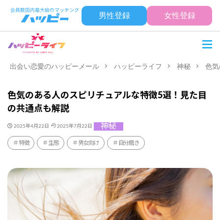
男性登録
女性登録
出会い恋愛のハッピーメール
ハッピーライフ
神秘
色気
色気のある人のスピリチュアルな特徴5選！見た目
の共通点も解説
神秘
2025年4月22日
2025年7月22日
特徴
生態
男女向け
自分磨き