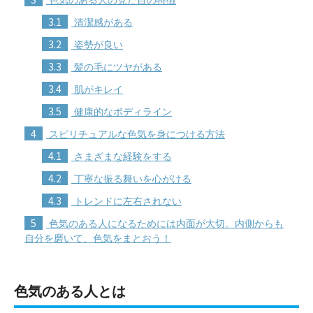
3.1
清潔感がある
3.2
姿勢が良い
3.3
髪の毛にツヤがある
3.4
肌がキレイ
3.5
健康的なボディライン
4
スピリチュアルな色気を身につける方法
4.1
さまざまな経験をする
4.2
丁寧な振る舞いを心がける
4.3
トレンドに左右されない
5
色気のある人になるためには内面が大切。内側からも
自分を磨いて、色気をまとおう！
色気のある人とは